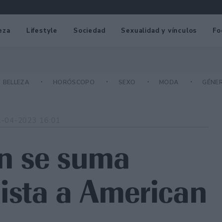
eza
Lifestyle
Sociedad
Sexualidad y vínculos
Fo
BELLEZA
HORÓSCOPO
SEXO
MODA
GÉNE
1-04-2023 16:01
n se suma
ista a American