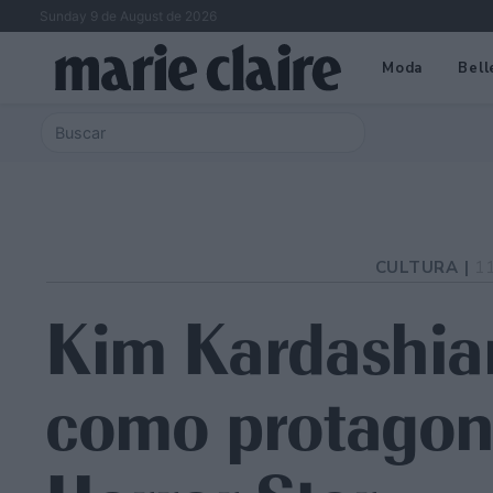
Sunday 9 de August de 2026
Moda
Bell
CULTURA |
1
Kim Kardashia
como protagon