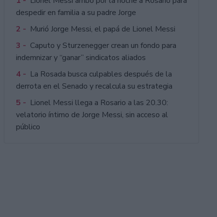
1 -
Lionel Messi arribó por la noche a Rosario para
despedir en familia a su padre Jorge
2 -
Murió Jorge Messi, el papá de Lionel Messi
3 -
Caputo y Sturzenegger crean un fondo para
indemnizar y “ganar” sindicatos aliados
4 -
La Rosada busca culpables después de la
derrota en el Senado y recalcula su estrategia
5 -
Lionel Messi llega a Rosario a las 20.30:
velatorio íntimo de Jorge Messi, sin acceso al
público