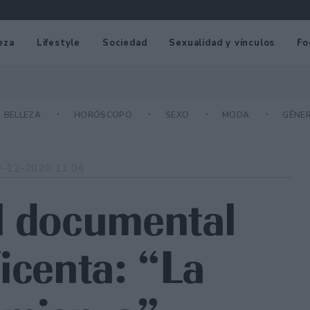
eza
Lifestyle
Sociedad
Sexualidad y vínculos
Fo
BELLEZA
HORÓSCOPO
SEXO
MODA
GÉNE
0-12-2020 11:04
l documental
icenta: “La