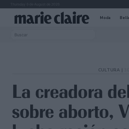
Thursday 6 de August de 2026
Moda
Bell
CULTURA |
3
La creadora de
sobre aborto, V