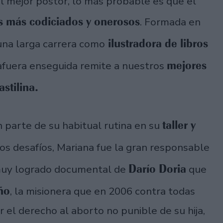
 al mejor postor, lo más probable es que el
s más codiciados y onerosos
. Formada en
ilustradora de libros
una larga carrera como
mejores
afuera enseguida remite a nuestros
astilina.
taller y
 parte de su habitual rutina en su
os desafíos, Mariana fue la gran responsable
Darío Doria
 muy logrado documental de
que
ño
, la misionera que en 2006 contra todas
r el derecho al aborto no punible de su hija,