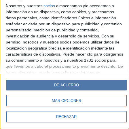
Hombre
Weekend
Parabrisas
Supercampo
Nosotros y nuestros
socios
almacenamos y/o accedemos a
Look
Luz
Mía
Lunateen
Break
BATimes
información en un dispositivo, como cookies, y procesamos
datos personales, como identificadores únicos e información
estándar enviada por un dispositivo para publicidad y contenido
© Perfil.com 2006-2019 - Todos los derechos reservados
personalizado, medición de publicidad y contenido,
Registro de Propiedad Intelectual: Nro. 5346433
investigación de audiencia y desarrollo de servicios.
Con su
permiso, nosotros y nuestros socios podemos utilizar datos de
localización geográfica precisa e identificación mediante las
características de dispositivos. Puede hacer clic para otorgarnos
su consentimiento a nosotros y a nuestros 1731 socios para
que llevemos a cabo el procesamiento previamente descrito. De
forma alternativa, puede hacer clic para denegar su
consentimiento o acceder a información más detallada y
cambiar sus preferencias antes de otorgar su consentimiento.
DE ACUERDO
Tenga en cuenta que algún procesamiento de sus datos
personales puede no requerir de su consentimiento, pero usted
MÁS OPCIONES
tiene el derecho de rechazar tal procesamiento. Sus
preferencias se aplicarán solo a este sitio web. Puede cambiar
sus preferencias o retirar su consentimiento en cualquier
RECHAZAR
momento volviendo a este sitio y haciendo clic en el botón
"Privacidad" en la parte inferior de la página web.