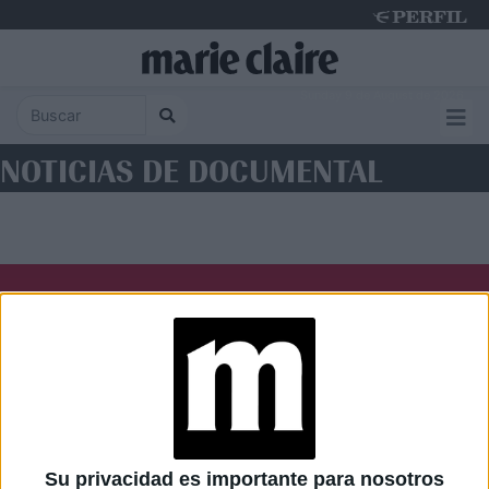
Sunday 9 de August de 2026
NOTICIAS DE DOCUMENTAL
Diario Perfil
Caras
Noticias
Fortuna
Hombre
Weekend
Parabrisas
Supercampo
Su privacidad es importante para nosotros