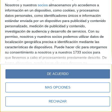
Look
Luz
Mía
Lunateen
Break
BATimes
Nosotros y nuestros
socios
almacenamos y/o accedemos a
información en un dispositivo, como cookies, y procesamos
© Perfil.com 2006-2019 - Todos los derechos reservados
datos personales, como identificadores únicos e información
Registro de Propiedad Intelectual: Nro. 5346433
estándar enviada por un dispositivo para publicidad y contenido
personalizado, medición de publicidad y contenido,
investigación de audiencia y desarrollo de servicios.
Con su
permiso, nosotros y nuestros socios podemos utilizar datos de
localización geográfica precisa e identificación mediante las
características de dispositivos. Puede hacer clic para otorgarnos
su consentimiento a nosotros y a nuestros 1733 socios para
que llevemos a cabo el procesamiento previamente descrito. De
forma alternativa, puede hacer clic para denegar su
consentimiento o acceder a información más detallada y
cambiar sus preferencias antes de otorgar su consentimiento.
DE ACUERDO
Tenga en cuenta que algún procesamiento de sus datos
personales puede no requerir de su consentimiento, pero usted
MÁS OPCIONES
tiene el derecho de rechazar tal procesamiento. Sus
preferencias se aplicarán solo a este sitio web. Puede cambiar
sus preferencias o retirar su consentimiento en cualquier
RECHAZAR
momento volviendo a este sitio y haciendo clic en el botón
"Privacidad" en la parte inferior de la página web.