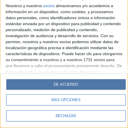
Look
Luz
Mía
Lunateen
Break
BATimes
Nosotros y nuestros
socios
almacenamos y/o accedemos a
información en un dispositivo, como cookies, y procesamos
© Perfil.com 2006-2019 - Todos los derechos reservados
datos personales, como identificadores únicos e información
Registro de Propiedad Intelectual: Nro. 5346433
estándar enviada por un dispositivo para publicidad y contenido
personalizado, medición de publicidad y contenido,
investigación de audiencia y desarrollo de servicios.
Con su
permiso, nosotros y nuestros socios podemos utilizar datos de
localización geográfica precisa e identificación mediante las
características de dispositivos. Puede hacer clic para otorgarnos
su consentimiento a nosotros y a nuestros 1731 socios para
que llevemos a cabo el procesamiento previamente descrito. De
forma alternativa, puede hacer clic para denegar su
consentimiento o acceder a información más detallada y
cambiar sus preferencias antes de otorgar su consentimiento.
DE ACUERDO
Tenga en cuenta que algún procesamiento de sus datos
personales puede no requerir de su consentimiento, pero usted
MÁS OPCIONES
tiene el derecho de rechazar tal procesamiento. Sus
preferencias se aplicarán solo a este sitio web. Puede cambiar
sus preferencias o retirar su consentimiento en cualquier
RECHAZAR
momento volviendo a este sitio y haciendo clic en el botón
"Privacidad" en la parte inferior de la página web.