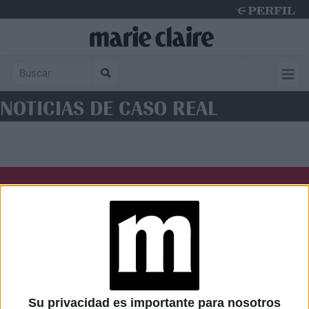
Thursday 6 de August de 2026
NOTICIAS DE CASO REAL
Diario Perfil
Caras
Noticias
Fortuna
Hombre
Weekend
Parabrisas
Supercampo
Su privacidad es importante para nosotros