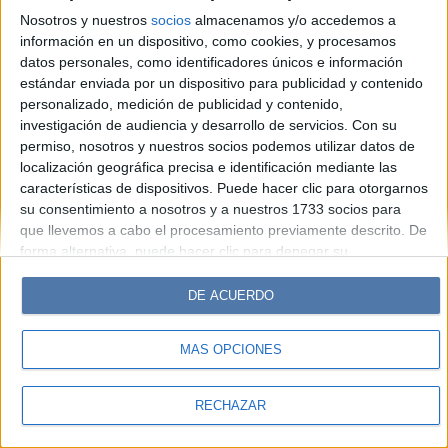
Look
Luz
Mía
Lunateen
Break
BATimes
Nosotros y nuestros
socios
almacenamos y/o accedemos a
información en un dispositivo, como cookies, y procesamos
© Perfil.com 2006-2019 - Todos los derechos reservados
datos personales, como identificadores únicos e información
Registro de Propiedad Intelectual: Nro. 5346433
estándar enviada por un dispositivo para publicidad y contenido
personalizado, medición de publicidad y contenido,
investigación de audiencia y desarrollo de servicios.
Con su
permiso, nosotros y nuestros socios podemos utilizar datos de
localización geográfica precisa e identificación mediante las
características de dispositivos. Puede hacer clic para otorgarnos
su consentimiento a nosotros y a nuestros 1733 socios para
que llevemos a cabo el procesamiento previamente descrito. De
forma alternativa, puede hacer clic para denegar su
consentimiento o acceder a información más detallada y
cambiar sus preferencias antes de otorgar su consentimiento.
DE ACUERDO
Tenga en cuenta que algún procesamiento de sus datos
personales puede no requerir de su consentimiento, pero usted
MÁS OPCIONES
tiene el derecho de rechazar tal procesamiento. Sus
preferencias se aplicarán solo a este sitio web. Puede cambiar
sus preferencias o retirar su consentimiento en cualquier
RECHAZAR
momento volviendo a este sitio y haciendo clic en el botón
"Privacidad" en la parte inferior de la página web.