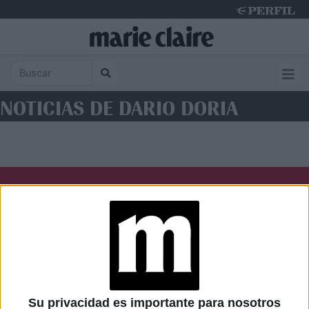
Friday 7 de August de 2026
NOTICIAS DE DARIO DORIA
Diario Perfil
Caras
Noticias
Fortuna
Hombre
Weekend
Parabrisas
Supercampo
Su privacidad es importante para nosotros