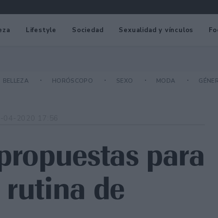
eza
Lifestyle
Sociedad
Sexualidad y vínculos
Fo
BELLEZA
HORÓSCOPO
SEXO
MODA
GÉNE
-04-2020 17:56
 propuestas para
 rutina de