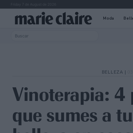
Friday 7 de August de 2026
Moda
Bell
BELLEZA |
03
Vinoterapia: 4
que sumes a tu