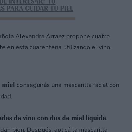
DE INTERESAR: 10
S PARA CUIDAR TU PIEL
añola Alexandra Arraez propone cuatro
e en esta cuarentena utilizando el vino.
e miel
conseguirás una mascarilla facial con
edad.
das de vino con dos de miel líquida
.
n bien. Después, aplicá la mascarilla