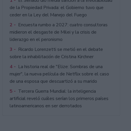
1 -
El Senado dio media sanción a la Inviolabilidad
de la Propiedad Privada: el Gobierno tuvo que
ceder en la Ley del Manejo del Fuego
2 -
Encuesta rumbo a 2027: cuatro consultoras
midieron el desgaste de Milei y la crisis de
liderazgo en el peronismo
3 -
Ricardo Lorenzetti se metió en el debate
sobre la inhabilitación de Cristina Kirchner
4 -
La historia real de "Elize: Sombras de una
mujer", la nueva película de Netflix sobre el caso
de una esposa que descuartizó a su marido
5 -
Tercera Guerra Mundial: la inteligencia
artificial reveló cuáles serían los primeros países
latinoamericanos en ser derrotados