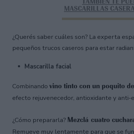
TAMBIÉN TE PUE
MASCARILLAS CASERA
¿Querés saber cuáles son? La experta esp
pequeños trucos caseros para estar radiant
Mascarilla facial
vino tinto con un poquito d
Combinando
efecto rejuvenecedor, antioxidante y anti-
Mezclá cuatro cuchara
¿Cómo prepararla?
Remueve muy lentamente para que se funda