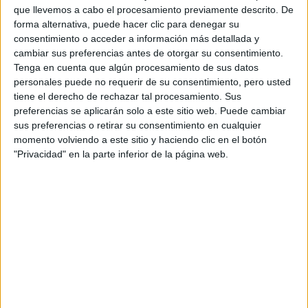
COSMÉTICOS
que llevemos a cabo el procesamiento previamente descrito. De
DEL AÑO
forma alternativa, puede hacer clic para denegar su
CONOCÉ A
consentimiento o acceder a información más detallada y
DELFINA
cambiar sus preferencias antes de otorgar su consentimiento.
CARMONA, LA
Tenga en cuenta que algún procesamiento de sus datos
FOTÓGRAFA
personales puede no requerir de su consentimiento, pero usted
ARGENTINA
tiene el derecho de rechazar tal procesamiento. Sus
ELEGIDA POR
GUERLAIN
preferencias se aplicarán solo a este sitio web. Puede cambiar
sus preferencias o retirar su consentimiento en cualquier
momento volviendo a este sitio y haciendo clic en el botón
"Privacidad" en la parte inferior de la página web.
“A TRAVÉS DE LOS
DIFERENTES ESPACIOS SE
DESCUBRE EL ADN DE LA
MARCA, QUE EN CADA
UNO DE SUS PRODUCTOS
REFLEJA SU
COMPROMISO CON