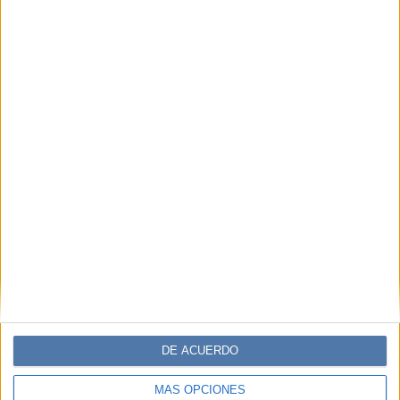
COMPARTÍ ESTA NOTA
EN ESTA NOTA
TEMAS:
GUERLAIN
ABEJAS
BEES
WOMAN FOR BEES
FERNANDO GOMEZ DOSSENA
Comentarios
DE ACUERDO
MÁS OPCIONES