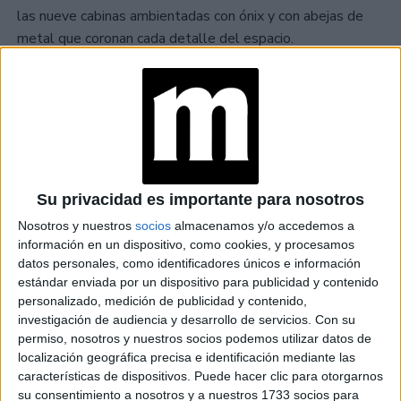
las nueve cabinas ambientadas con ónix y con abejas de
metal que coronan cada detalle del espacio.
TAMBIÉN TE PUEDE INTERESAR
DÍA MUNDIAL
DE LA ABEJA:
GUERLAIN
HACE UN
Su privacidad es importante para nosotros
LLAMADO A LA
Nosotros y nuestros
socios
almacenamos y/o accedemos a
ACCIÓN Y AL
información en un dispositivo, como cookies, y procesamos
COMPROMISO
POR TERCER
datos personales, como identificadores únicos e información
AÑO
estándar enviada por un dispositivo para publicidad y contenido
CONSECUTIVO
personalizado, medición de publicidad y contenido,
investigación de audiencia y desarrollo de servicios.
Con su
PRIX
permiso, nosotros y nuestros socios podemos utilizar datos de
D'EXCELLENCE
DE LA BEAUTÉ:
localización geográfica precisa e identificación mediante las
DESCUBRÍ LOS
características de dispositivos. Puede hacer clic para otorgarnos
MEJORES
su consentimiento a nosotros y a nuestros 1733 socios para