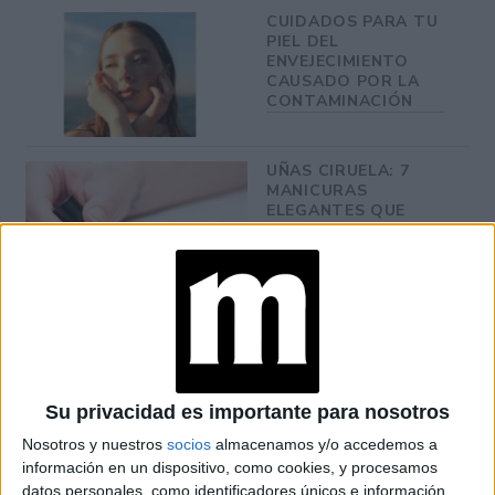
CUIDADOS PARA TU
PIEL DEL
ENVEJECIMIENTO
CAUSADO POR LA
CONTAMINACIÓN
UÑAS CIRUELA: 7
MANICURAS
ELEGANTES QUE
SON TENDENCIA EN
INVIERNO 2026
UÑAS EFECTO
DENIM: ASÍ ES EL
NAILART QUE SERÁ
FUROR EN
PRIMAVERA
Su privacidad es importante para nosotros
Nosotros y nuestros
socios
almacenamos y/o accedemos a
información en un dispositivo, como cookies, y procesamos
datos personales, como identificadores únicos e información