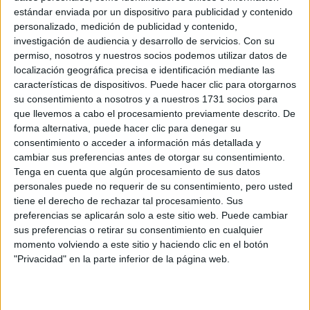
-Creo que buscar sobresalir nunca fue mi búsqueda ni mi
estándar enviada por un dispositivo para publicidad y contenido
motor y siento que ese tipo de pensamiento limita mucho
personalizado, medición de publicidad y contenido,
investigación de audiencia y desarrollo de servicios.
Con su
la experiencia creativa. Claro que en un mundo gobernado
permiso, nosotros y nuestros socios podemos utilizar datos de
por los likes, a merced de algoritmos que nos indican qué
localización geográfica precisa e identificación mediante las
es lo que debemos consumir ahora, donde la atención se
características de dispositivos. Puede hacer clic para otorgarnos
mueve de un segundo a otro primero a una cosa y luego
su consentimiento a nosotros y a nuestros 1731 socios para
hacia otra y otra y otra, es difícil no caer en esa trampa y
que llevemos a cabo el procesamiento previamente descrito. De
forma alternativa, puede hacer clic para denegar su
no intentar buscar la fórmula mágica que de algún
consentimiento o acceder a información más detallada y
modo nos separe del montón
y nos ponga en el centro
cambiar sus preferencias antes de otorgar su consentimiento.
de la fiesta. Lo importante para mí siempre fue y sigue
Tenga en cuenta que algún procesamiento de sus datos
personales puede no requerir de su consentimiento, pero usted
siendo mantenerme fiel a mí misma, hacer lo que quiero
tiene el derecho de rechazar tal procesamiento. Sus
hacer y crear lo que quiero crear. Y quizás la clave de que
preferencias se aplicarán solo a este sitio web. Puede cambiar
resuene tanto en otras personas está justamente en eso,
sus preferencias o retirar su consentimiento en cualquier
en lo distinto, en ser lo raro, lo que no sigue una tendencia,
momento volviendo a este sitio y haciendo clic en el botón
lo que se mueve en el borde.
"Privacidad" en la parte inferior de la página web.