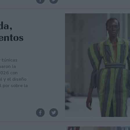
da,
entos
 túnicas
aron la
2026 con
l y el diseño
 por sobre la