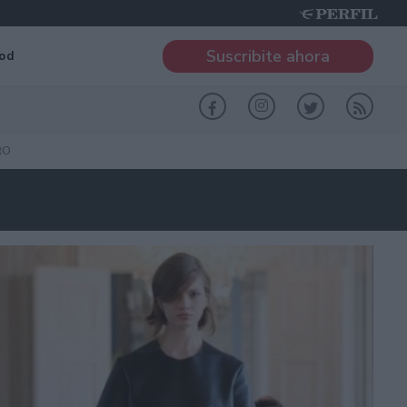
Suscribite ahora
od
RO