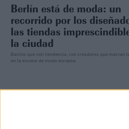
Berlín está de moda: un
recorrido por los diseñad
las tiendas imprescindibl
la ciudad
Barrios que son tendencia, con creadores que marcan la
en la escena de moda europea.