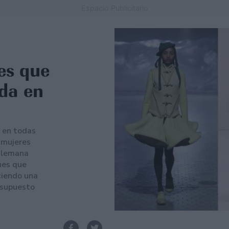
Espacio Publicitario
es que
da en
o en todas
o mujeres
 alemana
nes que
ciendo una
 supuesto