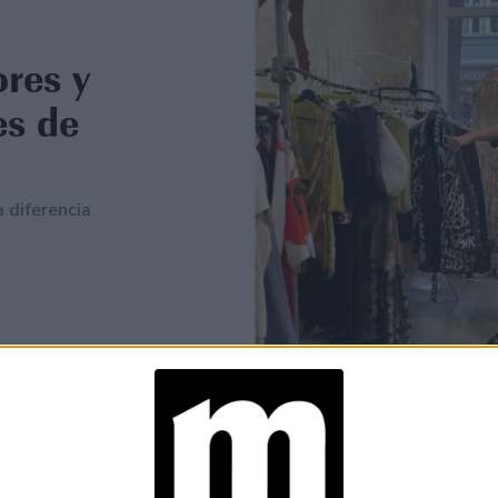
ores y
es de
 diferencia