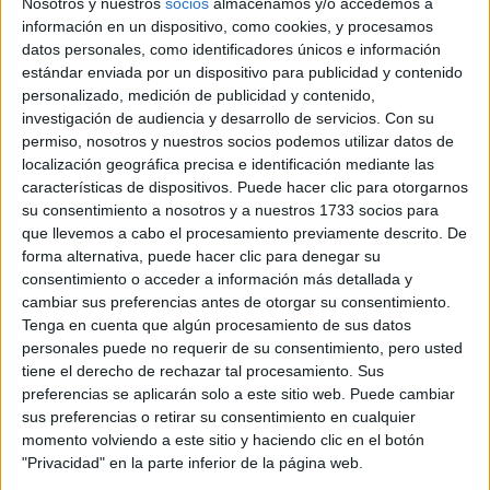
Nosotros y nuestros
socios
almacenamos y/o accedemos a
CUIDADO
información en un dispositivo, como cookies, y procesamos
datos personales, como identificadores únicos e información
estándar enviada por un dispositivo para publicidad y contenido
personalizado, medición de publicidad y contenido,
CONOCÉ EL RITUAL
DE BELLEZA FACIAL
investigación de audiencia y desarrollo de servicios.
Con su
PARA DISMINUIR LAS
permiso, nosotros y nuestros socios podemos utilizar datos de
ARRUGAS
localización geográfica precisa e identificación mediante las
características de dispositivos. Puede hacer clic para otorgarnos
su consentimiento a nosotros y a nuestros 1733 socios para
que llevemos a cabo el procesamiento previamente descrito. De
MANICURA AURA: 5
forma alternativa, puede hacer clic para denegar su
DISEÑOS PARA
consentimiento o acceder a información más detallada y
LLEVAR EL EFECTO
cambiar sus preferencias antes de otorgar su consentimiento.
DIFUMINADO QUE
SERÁ TENDENCIA EN
Tenga en cuenta que algún procesamiento de sus datos
PRIMAVERA 2026
personales puede no requerir de su consentimiento, pero usted
tiene el derecho de rechazar tal procesamiento. Sus
preferencias se aplicarán solo a este sitio web. Puede cambiar
CONOCÉ LA
TÉCNICA SANDWICH
sus preferencias o retirar su consentimiento en cualquier
QUE MÁS HIDRATA Y
momento volviendo a este sitio y haciendo clic en el botón
REPARA EL PELO
"Privacidad" en la parte inferior de la página web.