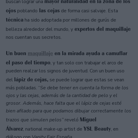
mayor naturalidad en la zona de los
buscan lograr una
ojos
las cejas
poblando
de forma casi salvaje. Esta
técnica
ha sido adoptada por millones de gurús de
expertos del maquillaje
belleza alrededor del mundo, y
nos cuentan sus secretos.
Un buen
maquillaje
en la mirada ayuda a camuflar
el paso del tiempo
, y tan solo con trabajar el arco de
pueden realzar los signos de juventud. Con un buen uso
lápiz de cejas,
del
se puede lograr que estas se vean
más pobladas. “
Se debe tener en cuenta la forma de los
ojos y las cejas, además de la cantidad de pelo y el
grosor. Además, hace falta que el lápiz de cejas esté
bien afilado para que podamos dibujar correctamente los
Miguel
trazos que simulen pelos”
reveló
Álvarez
YSL Beauty
, national make-up artist de
, en
diálogo con
Vanity Fair España.