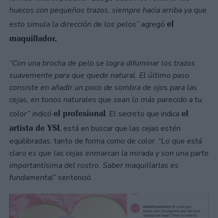
huecos con pequeños trazos, siempre hacia arriba ya que
el
esto simula la dirección de los pelos”
agregó
maquillador.
“Con una brocha de pelo se logra difuminar los trazos
suavemente para que quede natural. El último paso
consiste en añadir un poco de sombra de ojos para las
cejas, en tonos naturales que sean lo más parecido a tu
el profesional
el
color” i
ndicó
. El secreto que indica
artista de YSL
está en buscar que las cejas estén
equilibradas, tanto de forma como de color.
“Lo que está
claro es que las cejas enmarcan la mirada y son una parte
importantísima del rostro. Saber maquillarlas es
fundamental”
sentenció.