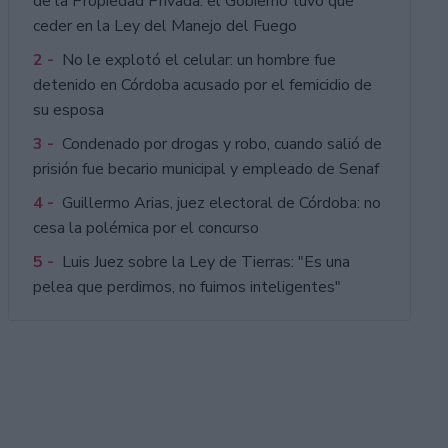
de la Propiedad Privada: el Gobierno tuvo que
ceder en la Ley del Manejo del Fuego
2 -
No le explotó el celular: un hombre fue
detenido en Córdoba acusado por el femicidio de
su esposa
3 -
Condenado por drogas y robo, cuando salió de
prisión fue becario municipal y empleado de Senaf
4 -
Guillermo Arias, juez electoral de Córdoba: no
cesa la polémica por el concurso
5 -
Luis Juez sobre la Ley de Tierras: "Es una
pelea que perdimos, no fuimos inteligentes"