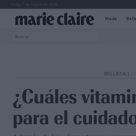
Friday 7 de August de 2026
Moda
Bell
BELLEZA |
17
¿Cuáles vitami
para el cuidado