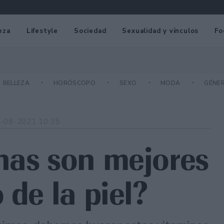
eza
Lifestyle
Sociedad
Sexualidad y vínculos
Fo
BELLEZA
HORÓSCOPO
SEXO
MODA
GÉNE
-08-2021 10:35
nas son mejores
 de la piel?