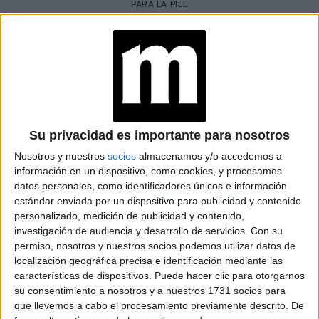
PARA LA PIEL
Al tratarse de una sustancia fotosensible en su estado
puro, es recomendable agregar a la rutina de belleza un
escudo protector durante el día o el verano; de todas
maneras, la vitamina C no es incompatible con el Sol, todo
tratar
lo contrario, ayuda a combatir los daños solares y
las manchas
.
Su privacidad es importante para nosotros
Nosotros y nuestros
socios
almacenamos y/o accedemos a
¿Cómo se puede incorporar a la vitamina C dentro de la
información en un dispositivo, como cookies, y procesamos
rutina de cuidados diaria?
datos personales, como identificadores únicos e información
estándar enviada por un dispositivo para publicidad y contenido
personalizado, medición de publicidad y contenido,
Según los especialistas, el momento ideal para aplicar un
investigación de audiencia y desarrollo de servicios.
Con su
mañana
producto con
vitamina C
es durante la
.
permiso, nosotros y nuestros socios podemos utilizar datos de
localización geográfica precisa e identificación mediante las
características de dispositivos. Puede hacer clic para otorgarnos
at Redacción Marie Claire
su consentimiento a nosotros y a nuestros 1731 socios para
que llevemos a cabo el procesamiento previamente descrito. De
GALERÍA DE IMÁGENES