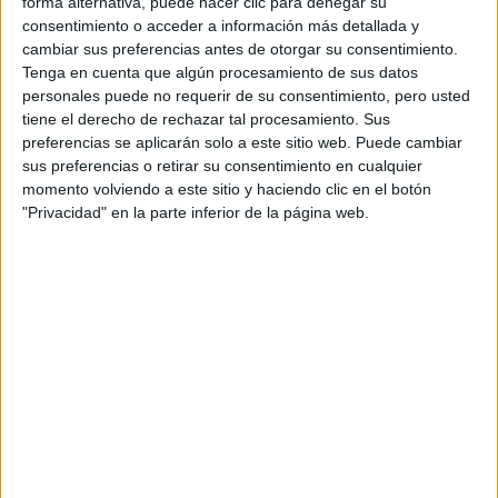
forma alternativa, puede hacer clic para denegar su
consentimiento o acceder a información más detallada y
cambiar sus preferencias antes de otorgar su consentimiento.
Tenga en cuenta que algún procesamiento de sus datos
personales puede no requerir de su consentimiento, pero usted
tiene el derecho de rechazar tal procesamiento. Sus
preferencias se aplicarán solo a este sitio web. Puede cambiar
sus preferencias o retirar su consentimiento en cualquier
momento volviendo a este sitio y haciendo clic en el botón
"Privacidad" en la parte inferior de la página web.
Accedé a los beneficios para suscriptores
Contenidos exclusivos
Sorteos
Descuentos en publicaciones
Participación en los eventos organizados por
Editorial Perfil.
Suscribite ahora