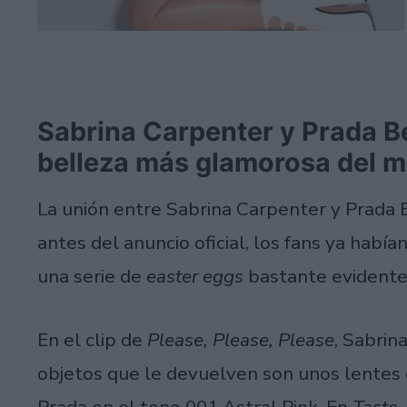
Sabrina Carpenter y Prada B
belleza más glamorosa del 
La unión entre Sabrina Carpenter y Prada 
antes del anuncio oficial, los fans ya habí
una serie de
easter eggs
bastante evidentes
En el clip de
Please, Please, Please
, Sabrin
objetos que le devuelven son unos lentes d
Prada en el tono 001 Astral Pink. En
Taste
,