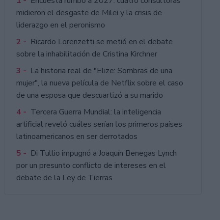
1 -
Encuesta rumbo a 2027: cuatro consultoras
midieron el desgaste de Milei y la crisis de
liderazgo en el peronismo
2 -
Ricardo Lorenzetti se metió en el debate
sobre la inhabilitación de Cristina Kirchner
3 -
La historia real de "Elize: Sombras de una
mujer", la nueva película de Netflix sobre el caso
de una esposa que descuartizó a su marido
4 -
Tercera Guerra Mundial: la inteligencia
artificial reveló cuáles serían los primeros países
latinoamericanos en ser derrotados
5 -
Di Tullio impugnó a Joaquín Benegas Lynch
por un presunto conflicto de intereses en el
debate de la Ley de Tierras