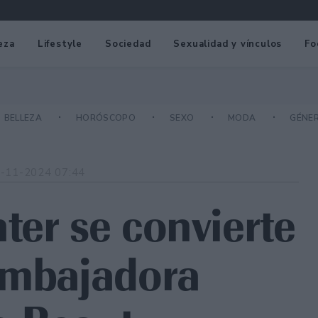
eza
Lifestyle
Sociedad
Sexualidad y vínculos
Fo
BELLEZA
HORÓSCOPO
SEXO
MODA
GÉNE
-11-2024 07:44
ter se convierte
embajadora