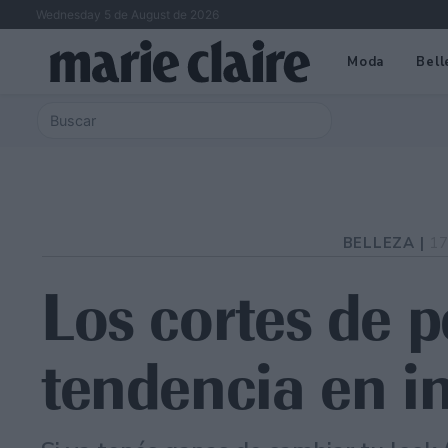
Wednesday 5 de August de 2026
Moda
Bell
BELLEZA |
17
Los cortes de p
tendencia en i