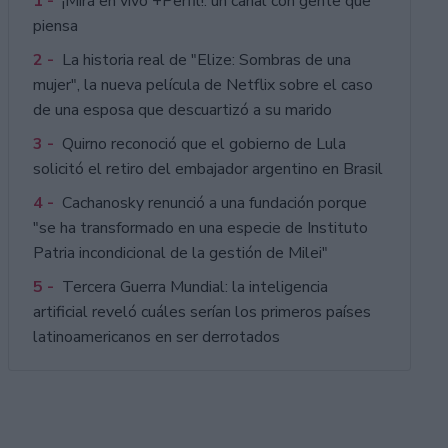
1 -
¡Mirá en vivo +Perfil!: un canal con gente que
piensa
2 -
La historia real de "Elize: Sombras de una
mujer", la nueva película de Netflix sobre el caso
de una esposa que descuartizó a su marido
3 -
Quirno reconoció que el gobierno de Lula
solicitó el retiro del embajador argentino en Brasil
4 -
Cachanosky renunció a una fundación porque
"se ha transformado en una especie de Instituto
Patria incondicional de la gestión de Milei"
5 -
Tercera Guerra Mundial: la inteligencia
artificial reveló cuáles serían los primeros países
latinoamericanos en ser derrotados