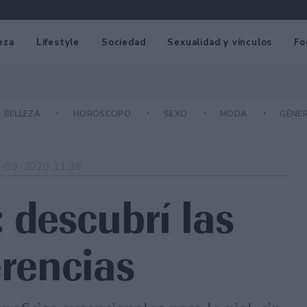
eza
Lifestyle
Sociedad
Sexualidad y vínculos
Fo
BELLEZA
HORÓSCOPO
SEXO
MODA
GÉNE
-09-2020 11:36
 descubrí las
erencias