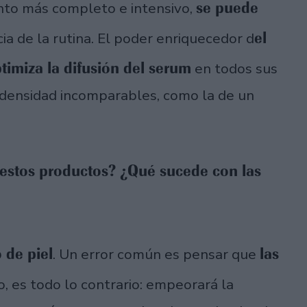
se puede
ento más completo e intensivo,
el
cia de la rutina. El poder enriquecedor d
ptimiza la difusión del serum
en todos sus
a densidad incomparables, como la de un
 estos productos? ¿Qué sucede con las
o de piel
las
. Un error común es pensar que
o, es todo lo contrario: empeorará la