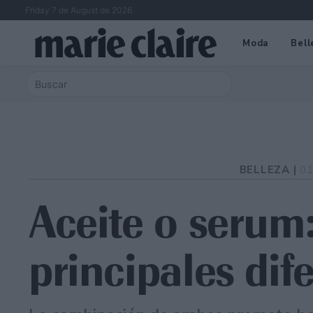
Friday 7 de August de 2026
Moda
Bell
BELLEZA |
01
Aceite o serum:
principales dif