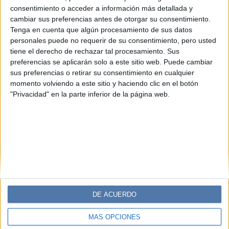
Aceite de romero: todo sobre la
consentimiento o acceder a información más detallada y
tendencia capilar de TikTok y para
cambiar sus preferencias antes de otorgar su consentimiento.
qué sirve
Tenga en cuenta que algún procesamiento de sus datos
personales puede no requerir de su consentimiento, pero usted
Los usuarios de la red social convirtieron en viral el uso
tiene el derecho de rechazar tal procesamiento. Sus
del aceite esencial de la planta aromática para mejorar el
preferencias se aplicarán solo a este sitio web. Puede cambiar
crecimiento y la salud capilar. Descubrí sus propiedades y
sus preferencias o retirar su consentimiento en cualquier
cómo usarlo.
momento volviendo a este sitio y haciendo clic en el botón
"Privacidad" en la parte inferior de la página web.
DE ACUERDO
MÁS OPCIONES
Diario Perfil
Caras
Noticias
Fortuna