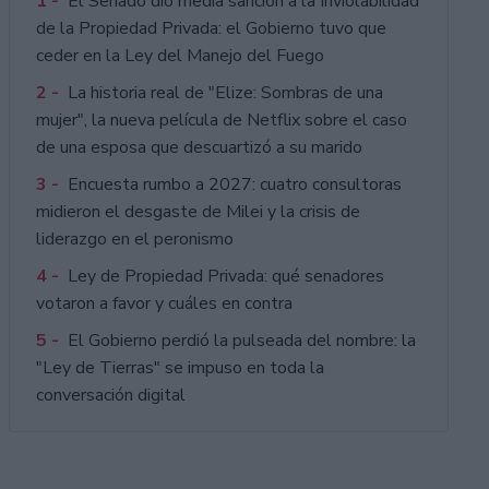
1 -
El Senado dio media sanción a la Inviolabilidad
de la Propiedad Privada: el Gobierno tuvo que
ceder en la Ley del Manejo del Fuego
2 -
La historia real de "Elize: Sombras de una
mujer", la nueva película de Netflix sobre el caso
de una esposa que descuartizó a su marido
3 -
Encuesta rumbo a 2027: cuatro consultoras
midieron el desgaste de Milei y la crisis de
liderazgo en el peronismo
4 -
Ley de Propiedad Privada: qué senadores
votaron a favor y cuáles en contra
5 -
El Gobierno perdió la pulseada del nombre: la
"Ley de Tierras" se impuso en toda la
conversación digital