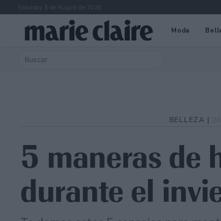
Saturday 8 de August de 2026
Moda
Bell
BELLEZA |
26
5 maneras de h
durante el invi