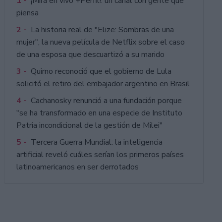
1 -
¡Mirá en vivo +Perfil!: un canal con gente que
piensa
2 -
La historia real de "Elize: Sombras de una
mujer", la nueva película de Netflix sobre el caso
de una esposa que descuartizó a su marido
3 -
Quirno reconoció que el gobierno de Lula
solicitó el retiro del embajador argentino en Brasil
4 -
Cachanosky renunció a una fundación porque
"se ha transformado en una especie de Instituto
Patria incondicional de la gestión de Milei"
5 -
Tercera Guerra Mundial: la inteligencia
artificial reveló cuáles serían los primeros países
latinoamericanos en ser derrotados