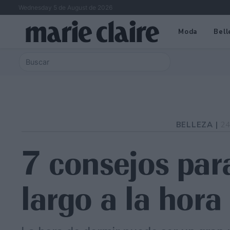
Wednesday 5 de August de 2026
Moda
Bell
BELLEZA |
24
7 consejos para
largo a la hora