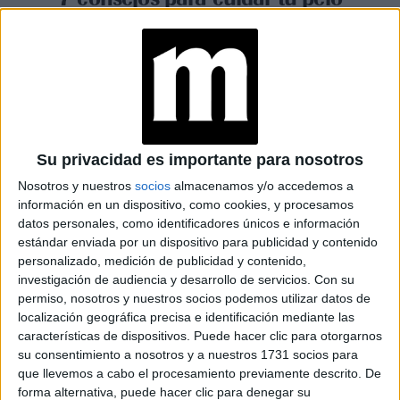
largo a la hora de dormir
Espacio Publicitario
Su privacidad es importante para nosotros
Nosotros y nuestros
socios
almacenamos y/o accedemos a
información en un dispositivo, como cookies, y procesamos
datos personales, como identificadores únicos e información
estándar enviada por un dispositivo para publicidad y contenido
personalizado, medición de publicidad y contenido,
investigación de audiencia y desarrollo de servicios.
Con su
permiso, nosotros y nuestros socios podemos utilizar datos de
localización geográfica precisa e identificación mediante las
características de dispositivos. Puede hacer clic para otorgarnos
BELLEZA
04-10-2024 11:19
su consentimiento a nosotros y a nuestros 1731 socios para
Una experta revela 5 ideas para
que llevemos a cabo el procesamiento previamente descrito. De
forma alternativa, puede hacer clic para denegar su