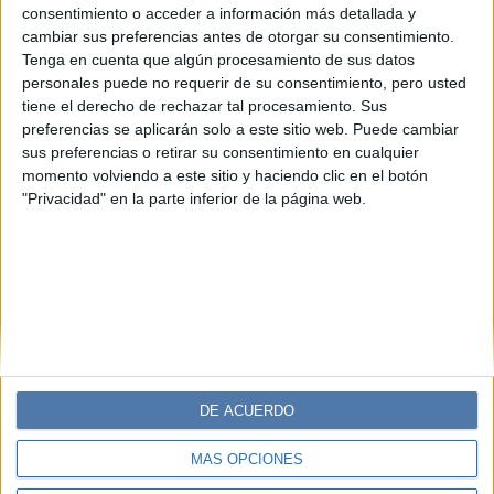
cabello rubio que serán tendencia
consentimiento o acceder a información más detallada y
cambiar sus preferencias antes de otorgar su consentimiento.
Si estás pensando en cambiar tu look, nada mejor que las
Tenga en cuenta que algún procesamiento de sus datos
mechas claras para darle un un toque fresco a tu pelo.
personales puede no requerir de su consentimiento, pero usted
Existen diferentes tipos para cada estilo y cabello.
tiene el derecho de rechazar tal procesamiento. Sus
Georgina Buscaglia, especialista en color y cuidado del
preferencias se aplicarán solo a este sitio web. Puede cambiar
cabello, revela cuáles son las 5 mechas rubias para pelo
sus preferencias o retirar su consentimiento en cualquier
largo más cancheras del momento.
momento volviendo a este sitio y haciendo clic en el botón
"Privacidad" en la parte inferior de la página web.
DE ACUERDO
MÁS OPCIONES
Diario Perfil
Caras
Noticias
Fortuna