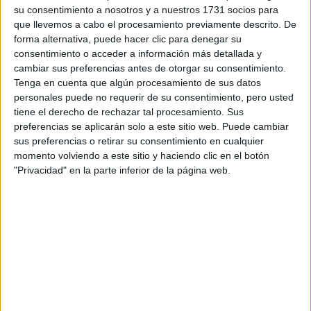
su consentimiento a nosotros y a nuestros 1731 socios para
que llevemos a cabo el procesamiento previamente descrito. De
MAKE UP NUDE: UNA
forma alternativa, puede hacer clic para denegar su
NUEVA OPCIÓN
consentimiento o acceder a información más detallada y
PARA GARANTIZAR
cambiar sus preferencias antes de otorgar su consentimiento.
LA PIEL PROTEGIDA
Tenga en cuenta que algún procesamiento de sus datos
E HIDRATADA
personales puede no requerir de su consentimiento, pero usted
tiene el derecho de rechazar tal procesamiento. Sus
preferencias se aplicarán solo a este sitio web. Puede cambiar
TODO LO QUE
TENÉS QUE SABER
sus preferencias o retirar su consentimiento en cualquier
PARA TENER EL
momento volviendo a este sitio y haciendo clic en el botón
MEJOR DISFRAZ DE
"Privacidad" en la parte inferior de la página web.
HALLOWEEN
Esta idea de la firma Rimmel London, es más elaborada
sencillo
que las anteriores,
el paso a paso
de este
makeup
, se puede elaborar con tan solo tres productos.