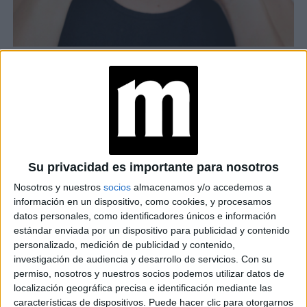
5 IDEAS DE MAKEUP PARA HALLOWEEN
PAYASO
TAMBIÉN TE PUEDE INTERESAR
¿CÓMO MANTENER
Su privacidad es importante para nosotros
TU PIEL
MAQUILLADA Y A LA
Nosotros y nuestros
socios
almacenamos y/o accedemos a
VEZ HIDRATADA?
información en un dispositivo, como cookies, y procesamos
datos personales, como identificadores únicos e información
estándar enviada por un dispositivo para publicidad y contenido
personalizado, medición de publicidad y contenido,
5 PASOS PARA
investigación de audiencia y desarrollo de servicios.
Con su
UTILIZAR EL
permiso, nosotros y nuestros socios podemos utilizar datos de
ARQUEADOR DE
PESTAÑAS
localización geográfica precisa e identificación mediante las
características de dispositivos. Puede hacer clic para otorgarnos