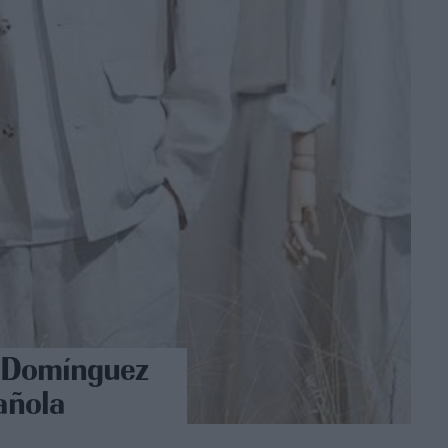
fo Domínguez
añola