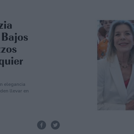
zia
 Bajos
zzos
quier
ón elegancia
eden llevar en