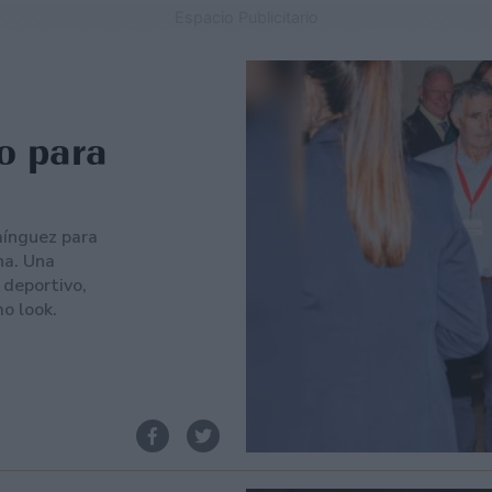
Espacio Publicitario
o para
mínguez para
na. Una
 deportivo,
o look.