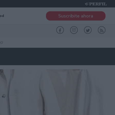
Suscribite ahora
od
RO