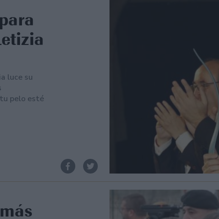
 para
etizia
ia luce su
s
tu pelo esté
k más