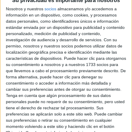
Su privacidad es importante para nosotros
Holanda siempre deslumbra
Nosotros y nuestros
socios
almacenamos y/o accedemos a
Entre el pistacho y el bosque, más que un color, es una
información en un dispositivo, como cookies, y procesamos
firma personal en un día de reina único e irrepetible.
datos personales, como identificadores únicos e información
estándar enviada por un dispositivo para publicidad y contenido
personalizado, medición de publicidad y contenido,
investigación de audiencia y desarrollo de servicios.
Con su
permiso, nosotros y nuestros socios podemos utilizar datos de
localización geográfica precisa e identificación mediante las
características de dispositivos. Puede hacer clic para otorgarnos
su consentimiento a nosotros y a nuestros 1733 socios para
que llevemos a cabo el procesamiento previamente descrito. De
forma alternativa, puede hacer clic para denegar su
consentimiento o acceder a información más detallada y
cambiar sus preferencias antes de otorgar su consentimiento.
Tenga en cuenta que algún procesamiento de sus datos
personales puede no requerir de su consentimiento, pero usted
tiene el derecho de rechazar tal procesamiento. Sus
preferencias se aplicarán solo a este sitio web. Puede cambiar
sus preferencias o retirar su consentimiento en cualquier
momento volviendo a este sitio y haciendo clic en el botón