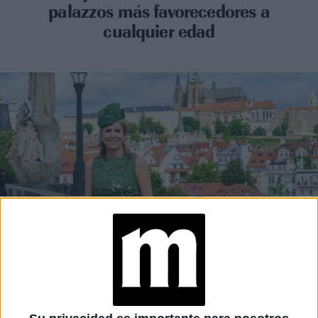
palazzos más favorecedores a
cualquier edad
MODA
09-06-2025 08:02
Es “verde Máxima” el vestido de
encaje con el que la Reina de