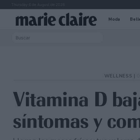
Thursday 6 de August de 2026
Moda
Bell
WELLNESS |
0
Vitamina D baj
síntomas y com