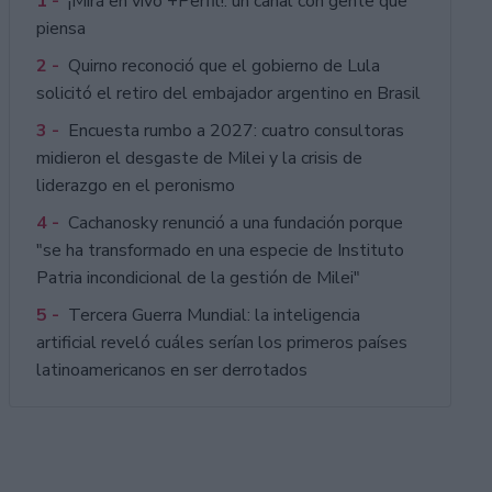
1 -
¡Mirá en vivo +Perfil!: un canal con gente que
piensa
2 -
Quirno reconoció que el gobierno de Lula
solicitó el retiro del embajador argentino en Brasil
3 -
Encuesta rumbo a 2027: cuatro consultoras
midieron el desgaste de Milei y la crisis de
liderazgo en el peronismo
4 -
Cachanosky renunció a una fundación porque
"se ha transformado en una especie de Instituto
Patria incondicional de la gestión de Milei"
5 -
Tercera Guerra Mundial: la inteligencia
artificial reveló cuáles serían los primeros países
latinoamericanos en ser derrotados