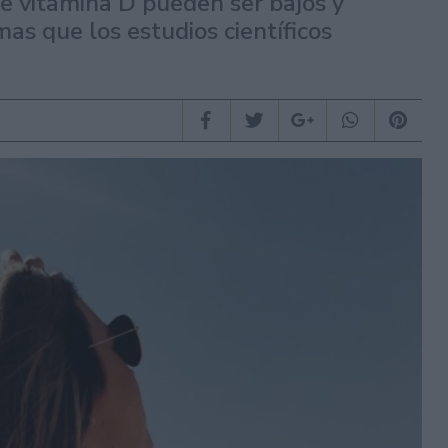
de vitamina D pueden ser bajos y
mas que los estudios científicos