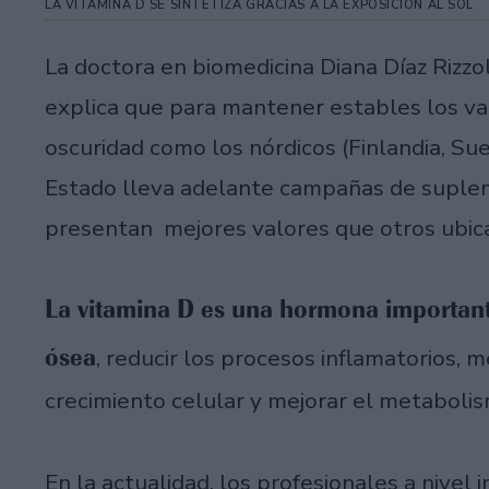
LA VITAMINA D SE SINTETIZA GRACIAS A LA EXPOSICIÓN AL SOL
La doctora en biomedicina Diana Díaz Rizz
explica que para mantener estables los v
oscuridad como los nórdicos (Finlandia, Suec
Estado lleva adelante campañas de suplem
presentan mejores valores que otros ubica
La vitamina D es una hormona important
ósea
, reducir los procesos inflamatorios, 
crecimiento celular y mejorar el metabolis
En la actualidad, los profesionales a nivel 