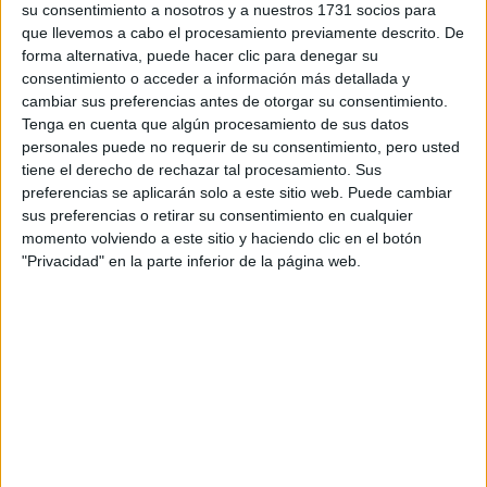
COMUNES QUE SE
su consentimiento a nosotros y a nuestros 1731 socios para
PUEDEN
que llevemos a cabo el procesamiento previamente descrito. De
EXPERIMENTAR
forma alternativa, puede hacer clic para denegar su
consentimiento o acceder a información más detallada y
cambiar sus preferencias antes de otorgar su consentimiento.
GUÍA PARA
Tenga en cuenta que algún procesamiento de sus datos
RECONECTAR CON
personales puede no requerir de su consentimiento, pero usted
EL ORGASMO
FEMENINO: 8 CLAVES
tiene el derecho de rechazar tal procesamiento. Sus
PARA RECUPERAR EL
preferencias se aplicarán solo a este sitio web. Puede cambiar
DESEO Y EL PLACER
sus preferencias o retirar su consentimiento en cualquier
momento volviendo a este sitio y haciendo clic en el botón
"Privacidad" en la parte inferior de la página web.
Mientras que el cuerpo se adapte a los cambios
biológicos y las condiciones de vida, la menopausia
no marcará el fin de la actividad sexual.
Para tener
sexo de manera activa, no es necesario sentirse joven y
productos que ayuden a derribar
bella, ya que existen
la sequedad vaginal.
Las hormonas cambiarán y el