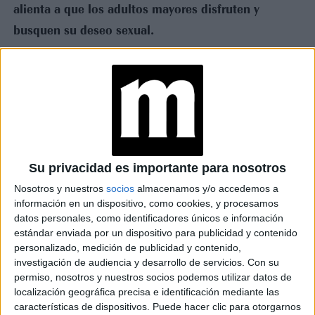
alienta a que los adultos mayores disfruten y
busquen su deseo sexual.
TAMBIÉN TE PUEDE INTERESAR
HEIDI KLUM: “SÍ,
TENGO KILOS DE
MÁS, Y ES PORQUE
TRANSITO LA
MENOPAUSIA”
Su privacidad es importante para nosotros
Nosotros y nuestros
socios
almacenamos y/o accedemos a
SEXO: ¿CUÁL ES LA
información en un dispositivo, como cookies, y procesamos
MEJOR HORA PARA
datos personales, como identificadores únicos e información
TENER RELACIONES
estándar enviada por un dispositivo para publicidad y contenido
Y LUEGO CONCILIAR
EL SUEÑO?
personalizado, medición de publicidad y contenido,
investigación de audiencia y desarrollo de servicios.
Con su
permiso, nosotros y nuestros socios podemos utilizar datos de
LAS REACCIONES
localización geográfica precisa e identificación mediante las
POST SEXO MÁS
características de dispositivos. Puede hacer clic para otorgarnos