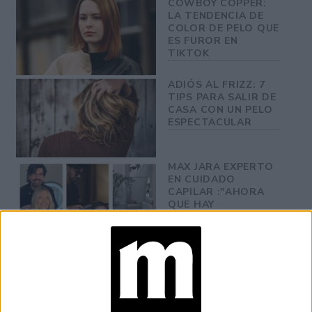
COWBOY COPPER:
LA TENDENCIA DE
COLOR DE PELO QUE
ES FUROR EN
TIKTOK
ADIÓS AL FRIZZ: 7
TIPS PARA SALIR DE
CASA CON UN PELO
ESPECTACULAR
MAX JARA EXPERTO
EN CUIDADO
CAPILAR :"AHORA
QUE HAY
EXPOSICIÓN SOLAR,
EL CUERO
CABELLUDO
TAMBIÉN SUFRE, Y
ASÍ SE DEBE
CUIDAR"