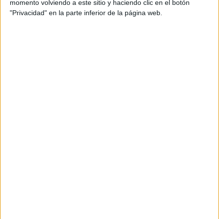
momento volviendo a este sitio y haciendo clic en el botón
"Privacidad" en la parte inferior de la página web.
View this post on Instagram
Jara, también embajador de marca de la firma de productos
de cuidado del pelo Olaplex, explicó que la línea Nº.3
Plus Complete Repair Treatment, ayuda a obtener
resultados profesionales desde casa en tan solo tres