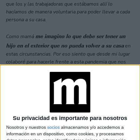
que los y las trabajadoras que estábamos allí lo
hacíamos de manera voluntaria para poder llevar a cada
persona a su casa.
me imagino lo que debe ser tener un
Como mamá
hijo en el exterior que no pueda volver a su casa
en
estas circunstancias. Por eso siento que desde mi lugar
colaboré para hacerle frente a esta pandemia que nos
sacudió a todos.
TAMBIÉN TE PUEDE INTERESAR
LAS RECETAS, LOS
DIBUJOS Y LAS
MUJERES QUE
Su privacidad es importante para nosotros
MANTIENEN VIVO EL
RECUERDO DE IRÁN
Nosotros y nuestros
socios
almacenamos y/o accedemos a
información en un dispositivo, como cookies, y procesamos