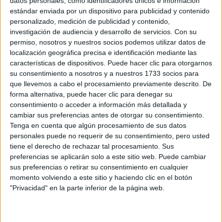
datos personales, como identificadores únicos e información
"USTED ESTÁ AQUÍ":
estándar enviada por un dispositivo para publicidad y contenido
EL INGRESO
personalizado, medición de publicidad y contenido,
PROMEDIO DE LA
MUJER ARGENTINA
investigación de audiencia y desarrollo de servicios.
Con su
EN UN 44% MENOR
permiso, nosotros y nuestros socios podemos utilizar datos de
QUE EL DE LOS
localización geográfica precisa e identificación mediante las
HOMBRES
características de dispositivos. Puede hacer clic para otorgarnos
su consentimiento a nosotros y a nuestros 1733 socios para
YATAITY DEL
que llevemos a cabo el procesamiento previamente descrito. De
PARAGUAY: EL
forma alternativa, puede hacer clic para denegar su
PROYECTO TEXTIL
consentimiento o acceder a información más detallada y
QUE RESCATA EL
cambiar sus preferencias antes de otorgar su consentimiento.
RITO DEL ANGELITO
Tenga en cuenta que algún procesamiento de sus datos
Y LA MEMORIA
personales puede no requerir de su consentimiento, pero usted
COLECTIVA
tiene el derecho de rechazar tal procesamiento. Sus
preferencias se aplicarán solo a este sitio web. Puede cambiar
FAKE NEWS E
sus preferencias o retirar su consentimiento en cualquier
INTELIGENCIA
momento volviendo a este sitio y haciendo clic en el botón
ARTIFICIAL: POR
QUÉ YA NO
"Privacidad" en la parte inferior de la página web.
SABEMOS QUÉ ES
REAL EN REDES