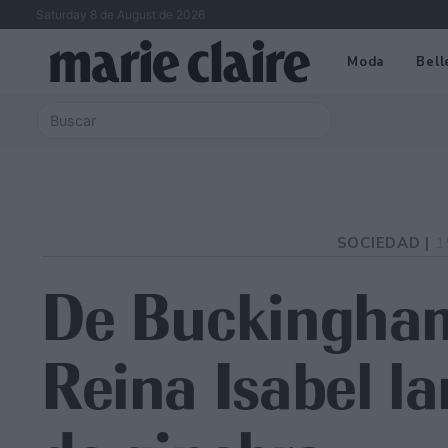
Saturday 8 de August de 2026
Moda
Bell
SOCIEDAD |
1
De Buckingham
Reina Isabel l