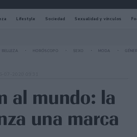
eza
Lifestyle
Sociedad
Sexualidad y vínculos
Fo
BELLEZA
HORÓSCOPO
SEXO
MODA
GÉNE
5-07-2020 09:31
 al mundo: la
anza una marca