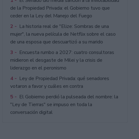
1 -
El Senado dio media sanción a la Inviolabilidad
de la Propiedad Privada: el Gobierno tuvo que
ceder en la Ley del Manejo del Fuego
2 -
La historia real de "Elize: Sombras de una
mujer", la nueva película de Netflix sobre el caso
de una esposa que descuartizó a su marido
3 -
Encuesta rumbo a 2027: cuatro consultoras
midieron el desgaste de Milei y la crisis de
liderazgo en el peronismo
4 -
Ley de Propiedad Privada: qué senadores
votaron a favor y cuáles en contra
5 -
El Gobierno perdió la pulseada del nombre: la
"Ley de Tierras" se impuso en toda la
conversación digital