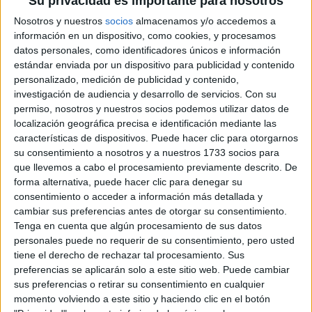
Su privacidad es importante para nosotros
YATAITY DEL
PARAGUAY: EL
Nosotros y nuestros
socios
almacenamos y/o accedemos a
PROYECTO TEXTIL
información en un dispositivo, como cookies, y procesamos
QUE RESCATA EL
datos personales, como identificadores únicos e información
RITO DEL ANGELITO
Y LA MEMORIA
estándar enviada por un dispositivo para publicidad y contenido
COLECTIVA
personalizado, medición de publicidad y contenido,
investigación de audiencia y desarrollo de servicios.
Con su
permiso, nosotros y nuestros socios podemos utilizar datos de
FAKE NEWS E
localización geográfica precisa e identificación mediante las
INTELIGENCIA
ARTIFICIAL: POR
características de dispositivos. Puede hacer clic para otorgarnos
QUÉ YA NO
su consentimiento a nosotros y a nuestros 1733 socios para
SABEMOS QUÉ ES
que llevemos a cabo el procesamiento previamente descrito. De
REAL EN REDES
forma alternativa, puede hacer clic para denegar su
consentimiento o acceder a información más detallada y
cambiar sus preferencias antes de otorgar su consentimiento.
Tenga en cuenta que algún procesamiento de sus datos
La discrminación se hace sentir pero también se
personales puede no requerir de su consentimiento, pero usted
tiene el derecho de rechazar tal procesamiento. Sus
reproduce.
Frases como “es lo que pide el cliente“ o “si
preferencias se aplicarán solo a este sitio web. Puede cambiar
no van a quedar seleccionados conviene no presentarlos“
sus preferencias o retirar su consentimiento en cualquier
son justificaciones frecuentes entre los reclutadores que
momento volviendo a este sitio y haciendo clic en el botón