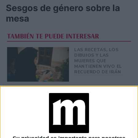
Sesgos de género sobre la
mesa
TAMBIÉN TE PUEDE INTERESAR
LAS RECETAS, LOS
DIBUJOS Y LAS
MUJERES QUE
MANTIENEN VIVO EL
RECUERDO DE IRÁN
"USTED ESTÁ AQUÍ":
EL INGRESO
PROMEDIO DE LA
MUJER ARGENTINA
EN UN 44% MENOR
QUE EL DE LOS
HOMBRES