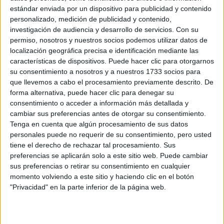
Retrógrado
estándar enviada por un dispositivo para publicidad y contenido
personalizado, medición de publicidad y contenido,
Se trata de una ilusión óptica por la que Mercurio parece
investigación de audiencia y desarrollo de servicios.
Con su
detener su camino e ir en retroceso, desde el punto de
permiso, nosotros y nuestros socios podemos utilizar datos de
vista de la Tierra; un movimiento aparente retrógrado. Lo
localización geográfica precisa e identificación mediante las
que realmente ocurre es que este planeta se está
características de dispositivos. Puede hacer clic para otorgarnos
su consentimiento a nosotros y a nuestros 1733 socios para
moviendo mucho más despacio que la Tierra y se da por
que llevemos a cabo el procesamiento previamente descrito. De
la diferencia entre las velocidades rotacionales de los
forma alternativa, puede hacer clic para denegar su
planetas al verlos desde un punto también en
consentimiento o acceder a información más detallada y
movimiento.
cambiar sus preferencias antes de otorgar su consentimiento.
Tenga en cuenta que algún procesamiento de sus datos
personales puede no requerir de su consentimiento, pero usted
Suele ocurrir entre tres y cuatro veces al año. Hay quienes
tiene el derecho de rechazar tal procesamiento. Sus
aseguran que la percepción del cambio de dirección del
preferencias se aplicarán solo a este sitio web. Puede cambiar
planeta tiene terribles consecuencias en la Tierra en lo
sus preferencias o retirar su consentimiento en cualquier
que a comunicación y tecnología se refiere. Este fenómeno
momento volviendo a este sitio y haciendo clic en el botón
se conoce desde hace siglos y ha sido observado por los
"Privacidad" en la parte inferior de la página web.
astrólogos a lo largo de la historia. Se produce en tres
fases: la primera se denomina "periodo de sombra", cuando