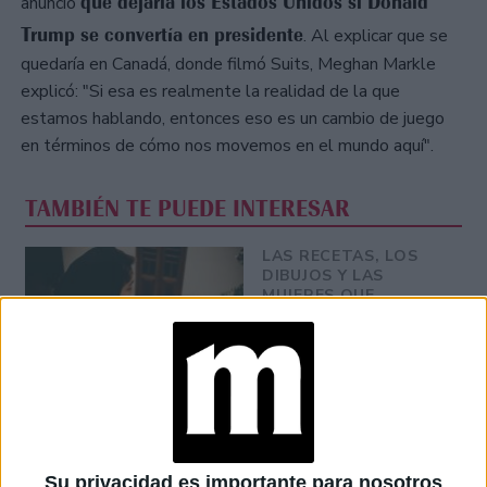
que dejaría los Estados Unidos si Donald
anunció
Trump se convertía en presidente
. Al explicar que se
quedaría en Canadá, donde filmó Suits, Meghan Markle
explicó: "Si esa es realmente la realidad de la que
estamos hablando, entonces eso es un cambio de juego
en términos de cómo nos movemos en el mundo aquí".
TAMBIÉN TE PUEDE INTERESAR
LAS RECETAS, LOS
DIBUJOS Y LAS
MUJERES QUE
MANTIENEN VIVO EL
RECUERDO DE IRÁN
"USTED ESTÁ AQUÍ":
EL INGRESO
PROMEDIO DE LA
MUJER ARGENTINA
EN UN 44% MENOR
Su privacidad es importante para nosotros