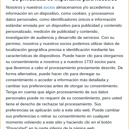
QUE EL DE LOS
Nosotros y nuestros
socios
almacenamos y/o accedemos a
HOMBRES
información en un dispositivo, como cookies, y procesamos
datos personales, como identificadores únicos e información
YATAITY DEL
estándar enviada por un dispositivo para publicidad y contenido
PARAGUAY: EL
personalizado, medición de publicidad y contenido,
PROYECTO TEXTIL
investigación de audiencia y desarrollo de servicios.
Con su
QUE RESCATA EL
RITO DEL ANGELITO
permiso, nosotros y nuestros socios podemos utilizar datos de
Y LA MEMORIA
localización geográfica precisa e identificación mediante las
COLECTIVA
características de dispositivos. Puede hacer clic para otorgarnos
su consentimiento a nosotros y a nuestros 1733 socios para
FAKE NEWS E
que llevemos a cabo el procesamiento previamente descrito. De
INTELIGENCIA
forma alternativa, puede hacer clic para denegar su
ARTIFICIAL: POR
consentimiento o acceder a información más detallada y
QUÉ YA NO
cambiar sus preferencias antes de otorgar su consentimiento.
SABEMOS QUÉ ES
Tenga en cuenta que algún procesamiento de sus datos
REAL EN REDES
personales puede no requerir de su consentimiento, pero usted
tiene el derecho de rechazar tal procesamiento. Sus
preferencias se aplicarán solo a este sitio web. Puede cambiar
sus preferencias o retirar su consentimiento en cualquier
momento volviendo a este sitio y haciendo clic en el botón
"Privacidad" en la parte inferior de la página web.