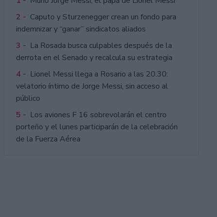
1 -
Murió Jorge Messi, el papá de Lionel Messi
2 -
Caputo y Sturzenegger crean un fondo para
indemnizar y “ganar” sindicatos aliados
3 -
La Rosada busca culpables después de la
derrota en el Senado y recalcula su estrategia
4 -
Lionel Messi llega a Rosario a las 20.30:
velatorio íntimo de Jorge Messi, sin acceso al
público
5 -
Los aviones F 16 sobrevolarán el centro
porteño y el lunes participarán de la celebración
de la Fuerza Aérea