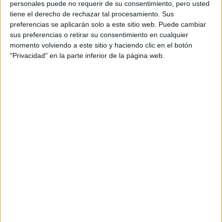
personales puede no requerir de su consentimiento, pero usted
de la vida, anticipando los tiempos con extraordinaria
tiene el derecho de rechazar tal procesamiento. Sus
claridad y pragmatismo. Ha sido impulsado por la
preferencias se aplicarán solo a este sitio web. Puede cambiar
sus preferencias o retirar su consentimiento en cualquier
incesante curiosidad y una profunda atención al presente y
momento volviendo a este sitio y haciendo clic en el botón
a la gente. A lo largo de este viaje, estableció un diálogo
"Privacidad" en la parte inferior de la página web.
abierto con el público, convirtiéndose en una figura querida
y respetada por su capacidad de conectar con todos.
Siempre consciente de las necesidades de la comunidad,
ha estado activo en muchos frentes, especialmente en
apoyo a su querido Milán.