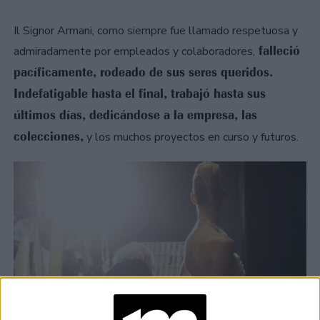
Il Signor Armani, como siempre fue llamado respetuosa y
falleció
admiradamente por empleados y colaboradores,
pacíficamente, rodeado de sus seres queridos.
Indefatigable hasta el final, trabajó hasta sus
últimos días, dedicándose a la empresa, las
colecciones,
y los muchos proyectos en curso y futuros.