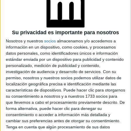
Su privacidad es importante para nosotros
Nosotros y nuestros
socios
almacenamos y/o accedemos a
información en un dispositivo, como cookies, y procesamos
datos personales, como identificadores únicos e información
estándar enviada por un dispositivo para publicidad y contenido
personalizado, medición de publicidad y contenido,
investigación de audiencia y desarrollo de servicios.
Con su
permiso, nosotros y nuestros socios podemos utilizar datos de
localización geográfica precisa e identificación mediante las
características de dispositivos. Puede hacer clic para otorgarnos
su consentimiento a nosotros y a nuestros 1733 socios para
que llevemos a cabo el procesamiento previamente descrito. De
GIORGIO ARMANI TRABAJÓ HASTA SUS ÚLTIMOS DÍAS
forma alternativa, puede hacer clic para denegar su
consentimiento o acceder a información más detallada y
cambiar sus preferencias antes de otorgar su consentimiento.
A lo largo de los años, Giorgio Armani ha elaborado una
Tenga en cuenta que algún procesamiento de sus datos
visión que se expandió de la moda a todos los aspectos