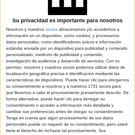
Giorgio Armani: el hombre que
transformó la moda italiana
Nacido en Piacenza el 11 de julio de 1934, Giorgio Armani
Su privacidad es importante para nosotros
reinó sobre la moda italiana durante cincuenta años.
Nosotros y nuestros
socios
almacenamos y/o accedemos a
Repasamos la historia de un creador que se convirtió en
información en un dispositivo, como cookies, y procesamos
un verdadero emperador del lujo.
datos personales, como identificadores únicos e información
estándar enviada por un dispositivo para publicidad y contenido
personalizado, medición de publicidad y contenido,
investigación de audiencia y desarrollo de servicios.
Con su
permiso, nosotros y nuestros socios podemos utilizar datos de
localización geográfica precisa e identificación mediante las
características de dispositivos. Puede hacer clic para otorgarnos
su consentimiento a nosotros y a nuestros 1731 socios para
que llevemos a cabo el procesamiento previamente descrito. De
forma alternativa, puede hacer clic para denegar su
consentimiento o acceder a información más detallada y
cambiar sus preferencias antes de otorgar su consentimiento.
Tenga en cuenta que algún procesamiento de sus datos
personales puede no requerir de su consentimiento, pero usted
tiene el derecho de rechazar tal procesamiento. Sus