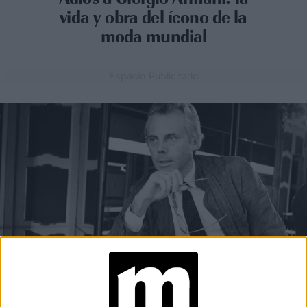
vida y obra del ícono de la
moda mundial
Espacio Publicitario
MODA
04-09-2025 15:36