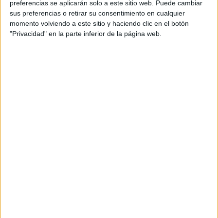
preferencias se aplicarán solo a este sitio web. Puede cambiar
sus preferencias o retirar su consentimiento en cualquier
momento volviendo a este sitio y haciendo clic en el botón
SOCIEDAD
04-09-2025 10:48
"Privacidad" en la parte inferior de la página web.
Giorgio Armani murió a los 91 años,
así lo comunicó la casa de moda
"Falleció pacíficamente y rodeado de sus seres queridos",
el creador del imperio de moda italiana trabajó hasta sus
últimos días, como lo anunció la casa con su mismo
nombre.
Por Sara González Velásquez