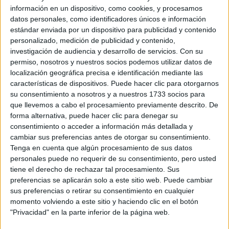
TAMBIÉN TE PUEDE INTERESAR
información en un dispositivo, como cookies, y procesamos
datos personales, como identificadores únicos e información
LAS RECETAS, LOS
estándar enviada por un dispositivo para publicidad y contenido
DIBUJOS Y LAS
personalizado, medición de publicidad y contenido,
MUJERES QUE
investigación de audiencia y desarrollo de servicios.
Con su
MANTIENEN VIVO EL
RECUERDO DE IRÁN
permiso, nosotros y nuestros socios podemos utilizar datos de
localización geográfica precisa e identificación mediante las
características de dispositivos. Puede hacer clic para otorgarnos
"USTED ESTÁ AQUÍ":
su consentimiento a nosotros y a nuestros 1733 socios para
EL INGRESO
que llevemos a cabo el procesamiento previamente descrito. De
PROMEDIO DE LA
forma alternativa, puede hacer clic para denegar su
MUJER ARGENTINA
consentimiento o acceder a información más detallada y
EN UN 44% MENOR
cambiar sus preferencias antes de otorgar su consentimiento.
QUE EL DE LOS
Tenga en cuenta que algún procesamiento de sus datos
HOMBRES
personales puede no requerir de su consentimiento, pero usted
tiene el derecho de rechazar tal procesamiento. Sus
YATAITY DEL
preferencias se aplicarán solo a este sitio web. Puede cambiar
PARAGUAY: EL
sus preferencias o retirar su consentimiento en cualquier
PROYECTO TEXTIL
QUE RESCATA EL
momento volviendo a este sitio y haciendo clic en el botón
RITO DEL ANGELITO
"Privacidad" en la parte inferior de la página web.
Y LA MEMORIA
COLECTIVA