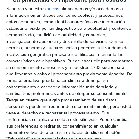
Nosotros y nuestros
socios
almacenamos y/o accedemos a
La mayoría de las personas cuando visualiza a una
información en un dispositivo, como cookies, y procesamos
datos personales, como identificadores únicos e información
cuando se
enfermera le cuesta imaginar a un enfermero,
estándar enviada por un dispositivo para publicidad y contenido
refieren a un CEO, lo primero que viene a la mente
personalizado, medición de publicidad y contenido,
es un hombre.
investigación de audiencia y desarrollo de servicios.
Con su
permiso, nosotros y nuestros socios podemos utilizar datos de
localización geográfica precisa e identificación mediante las
Otros escenarios que se plantearon en la campaña, era
características de dispositivos. Puede hacer clic para otorgarnos
persona llorando en la oficina, y
imaginarse a una
su consentimiento a nosotros y a nuestros 1733 socios para
que llevemos a cabo el procesamiento previamente descrito. De
quienes se encuestó afirmaron en su mayoría
forma alternativa, puede hacer clic para denegar su
imaginarse a una mujer.
consentimiento o acceder a información más detallada y
cambiar sus preferencias antes de otorgar su consentimiento.
DERRIBAR ESTIGMAS DE
Tenga en cuenta que algún procesamiento de sus datos
personales puede no requerir de su consentimiento, pero usted
GÉNERO
tiene el derecho de rechazar tal procesamiento. Sus
preferencias se aplicarán solo a este sitio web. Puede cambiar
estigmas de género
Romper con los
es responsabilidad
sus preferencias o retirar su consentimiento en cualquier
momento volviendo a este sitio y haciendo clic en el botón
conversaciones
de todos, desde casa y la escuela, tener
"Privacidad" en la parte inferior de la página web.