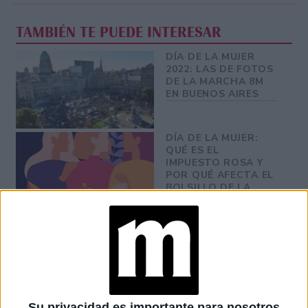
TAMBIÉN TE PUEDE INTERESAR
DÍA DE LA MUJER
2022: LAS DE FOTOS
DE LA MARCHA 8M
EN BUENOS AIRES
DÍA DE LA MUJER:
QUÉ ES EL
IMPUESTO ROSA Y
POR QUÉ AFECTA EL
BOLSILLO DE LA
MUJER
DÍA DE LA MUJER:
ESTOS SON LOS
PAÍSES MÁS
AVANZADOS EN
POLÍTICAS DE
EQUIDAD LABORAL
Su privacidad es importante para nosotros