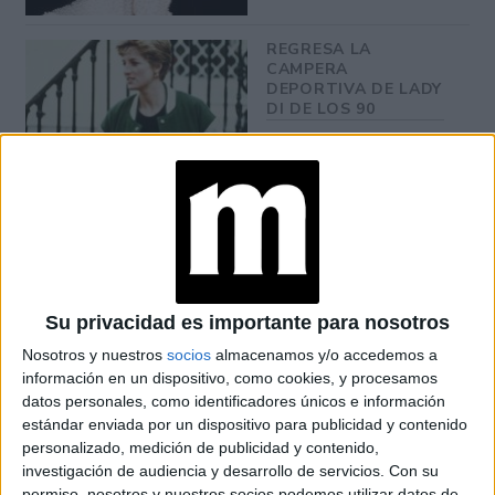
REGRESA LA
CAMPERA
DEPORTIVA DE LADY
DI DE LOS 90
¡CONFIRMADO!
WILLIAM Y HARRY
TIENEN AGENDADA
UNA CHARLA A
CORAZÓN ABIERTO
Su privacidad es importante para nosotros
EL CORTE DE LADY
Nosotros y nuestros
socios
almacenamos y/o accedemos a
DI QUE VUELVE A
información en un dispositivo, como cookies, y procesamos
SER TENDENCIA
datos personales, como identificadores únicos e información
estándar enviada por un dispositivo para publicidad y contenido
personalizado, medición de publicidad y contenido,
investigación de audiencia y desarrollo de servicios.
Con su
permiso, nosotros y nuestros socios podemos utilizar datos de