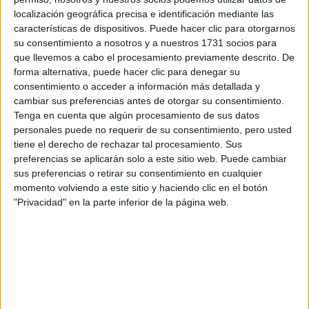
localización geográfica precisa e identificación mediante las
Lady Di en sus últimos años, optó por atuendos fuertes
características de dispositivos. Puede hacer clic para otorgarnos
su consentimiento a nosotros y a nuestros 1731 socios para
blazers, camisas de cuello y manga larga
como
y
que llevemos a cabo el procesamiento previamente descrito. De
cinturones llamativos, a diferencia de sus primeros años en
forma alternativa, puede hacer clic para denegar su
la realeza, dónde se caracterizó por prendas no tan
consentimiento o acceder a información más detallada y
vestidos más
cambiar sus preferencias antes de otorgar su consentimiento.
ajustadas, ni que definieran su silueta y
Tenga en cuenta que algún procesamiento de sus datos
conservadores.
personales puede no requerir de su consentimiento, pero usted
tiene el derecho de rechazar tal procesamiento. Sus
preferencias se aplicarán solo a este sitio web. Puede cambiar
sus preferencias o retirar su consentimiento en cualquier
momento volviendo a este sitio y haciendo clic en el botón
"Privacidad" en la parte inferior de la página web.