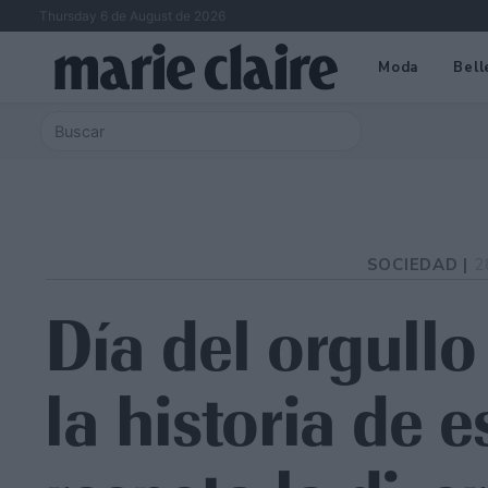
Thursday 6 de August de 2026
Moda
Bell
SOCIEDAD |
2
Día del orgull
la historia de e