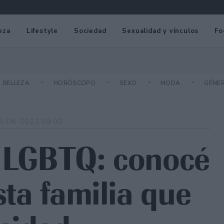
eza
Lifestyle
Sociedad
Sexualidad y vínculos
Fo
BELLEZA
HORÓSCOPO
SEXO
MODA
GÉNE
8-06-2021 09:00
o LGBTQ: conocé
sta familia que