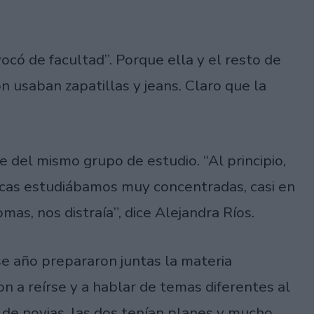
ocó de facultad”. Porque ella y el resto de
 usaban zapatillas y jeans. Claro que la
 del mismo grupo de estudio. “Al principio,
hicas estudiábamos muy concentradas, casi en
omas, nos distraía”, dice Alejandra Ríos.
se año prepararon juntas la materia
 a reírse y a hablar de temas diferentes al
 de novias, las dos tenían planes y mucho