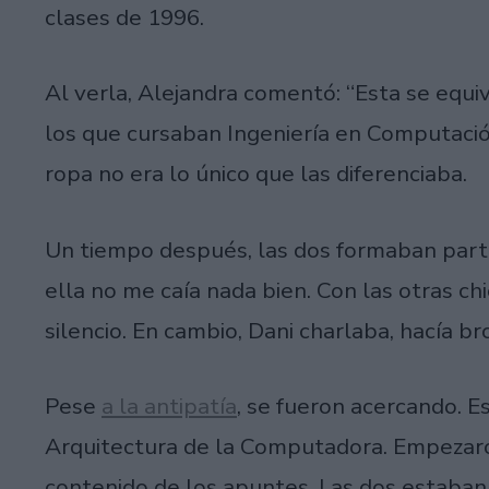
clases de 1996.
Al verla, Alejandra comentó: “Esta se equiv
los que cursaban Ingeniería en Computación
ropa no era lo único que las diferenciaba.
Un tiempo después, las dos formaban parte
ella no me caía nada bien. Con las otras c
silencio. En cambio, Dani charlaba, hacía br
Pese
a la antipatía
, se fueron acercando. E
Arquitectura de la Computadora. Empezaron
contenido de los apuntes. Las dos estaban