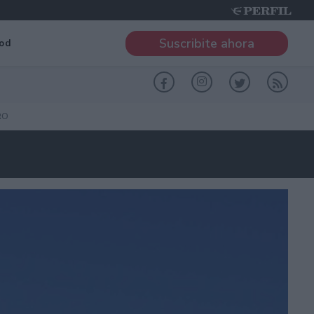
Suscribite ahora
od
RO