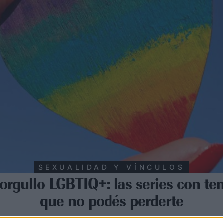
SEXUALIDAD Y VÍNCULOS
orgullo LGBTIQ+: las series con te
que no podés perderte