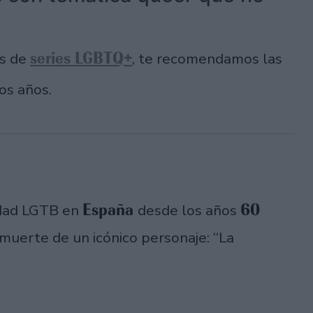
series LGBTQ+
es de
, te recomendamos las
os años.
España
60
lidad LGTB en
desde los años
a muerte de un icónico personaje: “La