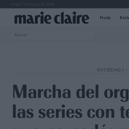
Friday 7 de August de 2026
Moda
Bell
SOCIEDAD |
0
Marcha del or
las series con 