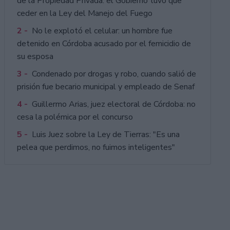
de la Propiedad Privada: el Gobierno tuvo que
ceder en la Ley del Manejo del Fuego
2 -
No le explotó el celular: un hombre fue
detenido en Córdoba acusado por el femicidio de
su esposa
3 -
Condenado por drogas y robo, cuando salió de
prisión fue becario municipal y empleado de Senaf
4 -
Guillermo Arias, juez electoral de Córdoba: no
cesa la polémica por el concurso
5 -
Luis Juez sobre la Ley de Tierras: "Es una
pelea que perdimos, no fuimos inteligentes"