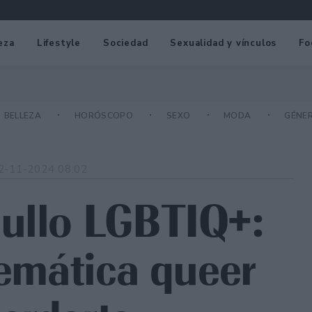
eza
Lifestyle
Sociedad
Sexualidad y vínculos
Fo
BELLEZA
HORÓSCOPO
SEXO
MODA
GÉNE
2-11-2024 08:02
gullo LGBTIQ+:
temática queer