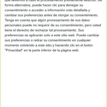
que llevemos a cabo el procesamiento previamente descrito. De
forma alternativa, puede hacer clic para denegar su
La aparición de Beyoncé junto a Kamala Harris llega un en
consentimiento o acceder a información más detallada y
momento crucial de la campaña, ya que las encuestas
cambiar sus preferencias antes de otorgar su consentimiento.
entre ambos candidatos están bastante parejas. Algunos
Tenga en cuenta que algún procesamiento de sus datos
sondeos afirman que en este último tiempo Trump tiene
personales puede no requerir de su consentimiento, pero usted
tiene el derecho de rechazar tal procesamiento. Sus
la delantera, pero habrá que esperar hasta el 5 de
preferencias se aplicarán solo a este sitio web. Puede cambiar
noviembre para saber quién será el próximo o la próxima
sus preferencias o retirar su consentimiento en cualquier
presidenta de los Estados Unidos.
momento volviendo a este sitio y haciendo clic en el botón
"Privacidad" en la parte inferior de la página web.
at redacción Marie Claire
GALERÍA DE IMÁGENES