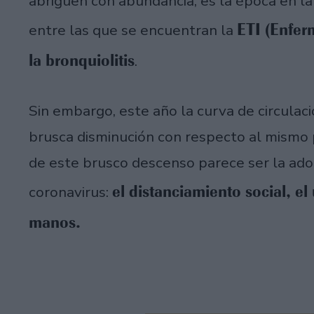
abriguen con abundancia, es la época en la 
ETI (Enfer
entre las que se encuentran la
la bronquiolitis
.
Sin embargo, este año la curva de circula
brusca disminución con respecto al mismo p
de este brusco descenso parece ser la ado
el distanciamiento social, el
coronavirus:
manos.