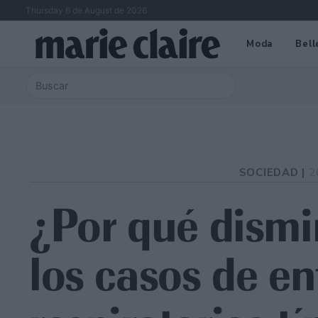
Thursday 6 de August de 2026
Moda
Bell
SOCIEDAD |
2
¿Por qué dismi
los casos de e