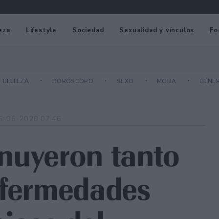
eza
Lifestyle
Sociedad
Sexualidad y vínculos
Fo
BELLEZA
HORÓSCOPO
SEXO
MODA
GÉNE
6-06-2020 07:46
nuyeron tanto
nfermedades