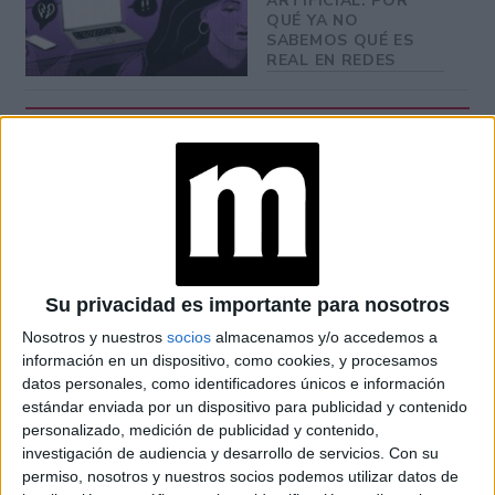
ARTIFICIAL: POR
QUÉ YA NO
SABEMOS QUÉ ES
REAL EN REDES
Thelma Fardin, Julieta Diaz, Laura Azcurra, Cecilia Roth,
Malena Sanchez, Anabel Cherubito, Alejandra Fletchner y
Jazmin Stuart continuaron con la lectura.
dedicó la conferencia
Al finalizar la conferencia, Azcurra
a Cinthia Choque
Su privacidad es importante para nosotros
, la agente de tránsito que perdió la
vida atropellada e hizo hincapié en la regulación del
Nosotros y nuestros
socios
almacenamos y/o accedemos a
trabajo precarizado que ejerce el Gobierno de la Ciudad de
información en un dispositivo, como cookies, y procesamos
datos personales, como identificadores únicos e información
Buenos Aires.
estándar enviada por un dispositivo para publicidad y contenido
personalizado, medición de publicidad y contenido,
Consultada sobre la omisión del nombre del denunciado,
investigación de audiencia y desarrollo de servicios.
Con su
de la Fuente alegó que no se comunico para no darle
permiso, nosotros y nuestros socios podemos utilizar datos de