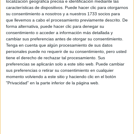
protagonismo. Además aclaró que aún no tuvo respuesta
localización geográfica precisa e identificación mediante las
características de dispositivos. Puede hacer clic para otorgarnos
por parte de ningún representante del Centro sobre la
su consentimiento a nosotros y a nuestros 1733 socios para
hay
continuidad de su trabajo. Y por último afirmó que
que llevemos a cabo el procesamiento previamente descrito. De
más denunciantes que no se animan a hacer
forma alternativa, puede hacer clic para denegar su
consentimiento o acceder a información más detallada y
publica su declaración
.
cambiar sus preferencias antes de otorgar su consentimiento.
Tenga en cuenta que algún procesamiento de sus datos
ste caso es
Por su parte Jazmin Stuart añadió: “E
personales puede no requerir de su consentimiento, pero usted
tiene el derecho de rechazar tal procesamiento. Sus
paradigmático porque reúne los espacios de la
preferencias se aplicarán solo a este sitio web. Puede cambiar
cultura, la educación y el Estado
”,. “Estamos juntas y
sus preferencias o retirar su consentimiento en cualquier
organizadas y no nos callamos más”, finalizó Azcurra.
momento volviendo a este sitio y haciendo clic en el botón
"Privacidad" en la parte inferior de la página web.
GALERÍA DE IMÁGENES