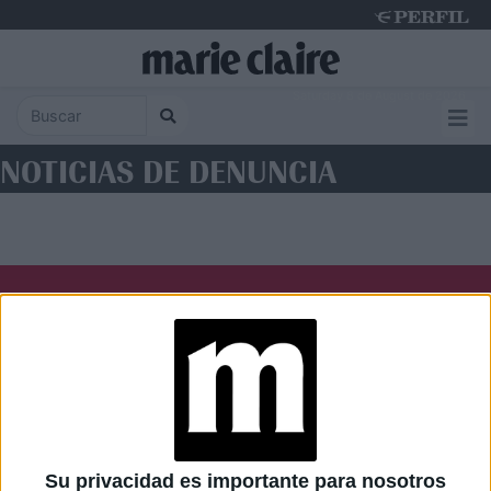
Saturday 8 de August de 2026
NOTICIAS DE DENUNCIA
Diario Perfil
Caras
Noticias
Fortuna
Hombre
Weekend
Parabrisas
Supercampo
Su privacidad es importante para nosotros