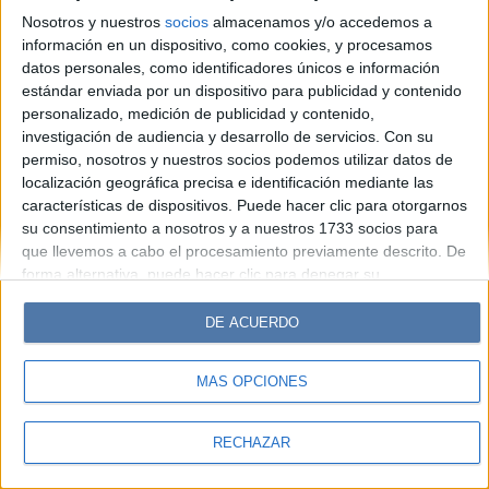
Look
Luz
Mía
Lunateen
Break
BATimes
Nosotros y nuestros
socios
almacenamos y/o accedemos a
información en un dispositivo, como cookies, y procesamos
© Perfil.com 2006-2019 - Todos los derechos reservados
datos personales, como identificadores únicos e información
Registro de Propiedad Intelectual: Nro. 5346433
estándar enviada por un dispositivo para publicidad y contenido
personalizado, medición de publicidad y contenido,
investigación de audiencia y desarrollo de servicios.
Con su
permiso, nosotros y nuestros socios podemos utilizar datos de
localización geográfica precisa e identificación mediante las
características de dispositivos. Puede hacer clic para otorgarnos
su consentimiento a nosotros y a nuestros 1733 socios para
que llevemos a cabo el procesamiento previamente descrito. De
forma alternativa, puede hacer clic para denegar su
consentimiento o acceder a información más detallada y
cambiar sus preferencias antes de otorgar su consentimiento.
DE ACUERDO
Tenga en cuenta que algún procesamiento de sus datos
personales puede no requerir de su consentimiento, pero usted
MÁS OPCIONES
tiene el derecho de rechazar tal procesamiento. Sus
preferencias se aplicarán solo a este sitio web. Puede cambiar
sus preferencias o retirar su consentimiento en cualquier
RECHAZAR
momento volviendo a este sitio y haciendo clic en el botón
"Privacidad" en la parte inferior de la página web.