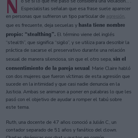
N
o sé si lo que me pasó se considera una violación…”.
Especialistas señalan que esa frase suele aparecer
en personas que sufrieron un tipo particular de
agresión
,
hasta tiene nombre
que es frecuente, deja secuelas y
propio: “stealthing”.
El término viene del inglés
“stealth”, que significa “sigilo”, y se utiliza para describir la
práctica de sacarse el preservativo durante una relación
sin el
sexual de manera silenciosa, sin que el otro sepa,
consentimiento de la pareja sexual
. Marie Claire habló
con dos mujeres que fueron víctimas de esta agresión que
sucede en la intimidad y que casi nadie denuncia en la
Justicia. Ambas se animaron a poner en palabras lo que les
pasó con el objetivo de ayudar a romper el tabú sobre
este tema.
Ruth, una docente de 47 años conoció a Julián C., un
contador separado de 51 años y fanático del clown.
Charlas dinámicas por chat y gustos en común