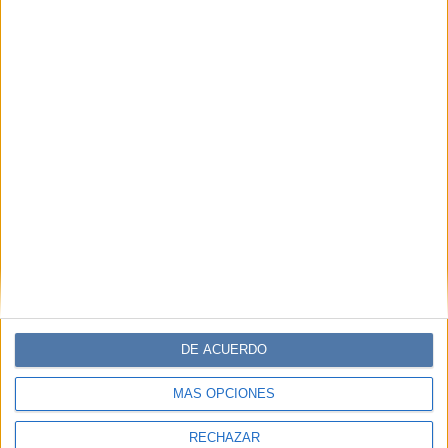
Accedé a los beneficios para suscriptores
Contenidos exclusivos
Sorteos
Descuentos en publicaciones
Participación en los eventos organizados por
Editorial Perfil.
Suscribite ahora
COMPARTÍ ESTA NOTA
DE ACUERDO
EN ESTA NOTA
MÁS OPCIONES
TEMAS:
ABUSO
ACOSO
FEMINISMO
GENERO
RECHAZAR