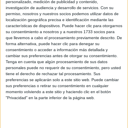
Se trata, entonces, de entender que el consentimiento
personalizado, medición de publicidad y contenido,
explícito es el requisito fundamental a la hora de
investigación de audiencia y desarrollo de servicios.
Con su
permiso, nosotros y nuestros socios podemos utilizar datos de
mantener encuentros sexuales. El silencio no es un “sí” y
localización geográfica precisa e identificación mediante las
un “no”, es “no”. Ir en contra de la voluntad de una persona
características de dispositivos. Puede hacer clic para otorgarnos
implica violentar su libertad sexual. Del mismo modo, si en
su consentimiento a nosotros y a nuestros 1733 socios para
pone como
un momento, una de las dos partes,
que llevemos a cabo el procesamiento previamente descrito. De
forma alternativa, puede hacer clic para denegar su
condición que sea se use profilaxis, nadie puede
consentimiento o acceder a información más detallada y
pasar por encima de esa voluntad.
Lo mismo ocurre
cambiar sus preferencias antes de otorgar su consentimiento.
para prácticas sexuales; se puede consentir una
Tenga en cuenta que algún procesamiento de sus datos
personales puede no requerir de su consentimiento, pero usted
penetración vaginal, pero no una anal, por ejemplo. Un “sí”
tiene el derecho de rechazar tal procesamiento. Sus
inicial no es un cheque en blanco ni un “vale todo”.
preferencias se aplicarán solo a este sitio web. Puede cambiar
sus preferencias o retirar su consentimiento en cualquier
momento volviendo a este sitio y haciendo clic en el botón
"Privacidad" en la parte inferior de la página web.
TAMBIÉN TE PUEDE INTERESAR
ABUSO NARCISISTA:
QUÉ ES, CÓMO
DETECTARLO Y