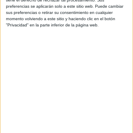
tiene el derecho de rechazar tal procesamiento. Sus
Accedé a los beneficios para suscriptores
preferencias se aplicarán solo a este sitio web. Puede cambiar
sus preferencias o retirar su consentimiento en cualquier
Contenidos exclusivos
momento volviendo a este sitio y haciendo clic en el botón
Sorteos
"Privacidad" en la parte inferior de la página web.
Descuentos en publicaciones
Participación en los eventos organizados por
Editorial Perfil.
Suscribite ahora
COMPARTÍ ESTA NOTA
EN ESTA NOTA
TEMAS:
LEY VIH