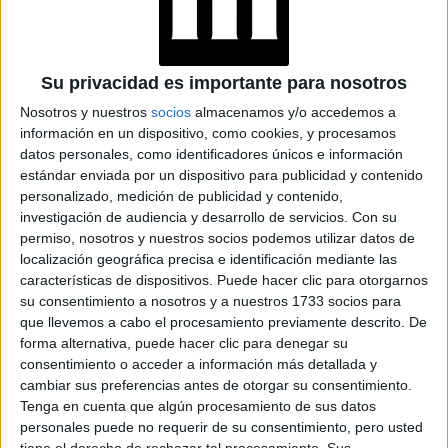
Los beneficios se establecerán de acuerdo con la
situación de vulnerabilidad o el tiempo de
diagnóstico de la enfermedad.
Su privacidad es importante para nosotros
Nosotros y nuestros
socios
almacenamos y/o accedemos a
VIH
Quienes hayan sido diagnosticados con
y acrediten al
información en un dispositivo, como cookies, y procesamos
menos 10 años de la enfermedad y 20 años de aportes
datos personales, como identificadores únicos e información
pueden solicitar la jubilación a partir de
jubilatorios,
estándar enviada por un dispositivo para publicidad y contenido
personalizado, medición de publicidad y contenido,
los 50 años.
investigación de audiencia y desarrollo de servicios.
Con su
permiso, nosotros y nuestros socios podemos utilizar datos de
GALERÍA DE IMÁGENES
localización geográfica precisa e identificación mediante las
características de dispositivos. Puede hacer clic para otorgarnos
su consentimiento a nosotros y a nuestros 1733 socios para
que llevemos a cabo el procesamiento previamente descrito. De
forma alternativa, puede hacer clic para denegar su
consentimiento o acceder a información más detallada y
cambiar sus preferencias antes de otorgar su consentimiento.
Tenga en cuenta que algún procesamiento de sus datos
personales puede no requerir de su consentimiento, pero usted