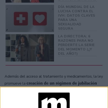
DÍA MUNDIAL DE LA
LUCHA CONTRA EL
IVH: DATOS CLAVES
PARA UNA
SEXUALIDAD
SEGURA
LA DIRECTORA: 6
RAZONES PARA NO
PERDERTE LA SERIE
DEL MOMENTO (¿Y
DEL AÑO?)
Además del acceso al tratamiento y medicamentos, la ley
creación de un régimen de jubilación
promueve la
especial, así como una pensión no contributiva de
carácter vitalicio
.