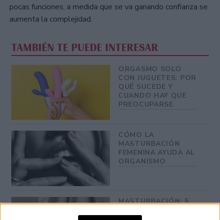
pocas funciones, a medida que se va ganando confianza se
aumenta la complejidad.
TAMBIÉN TE PUEDE INTERESAR
ORGASMO SOLO
CON JUGUETES: POR
QUÉ SUCEDE Y
CUANDO HAY QUE
PREOCUPARSE
CÓMO LA
MASTURBACIÓN
FEMENINA AYUDA AL
ORGANISMO
MASTURBACIÓN: 5
TÉCNICAS PARA
ENCONTRAR MÁS