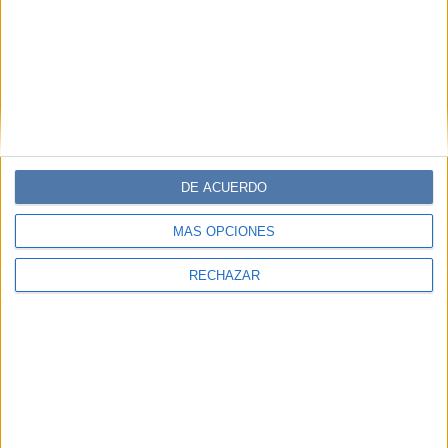
DE ACUERDO
MÁS OPCIONES
RECHAZAR
Accedé a los beneficios para suscriptores
Contenidos exclusivos