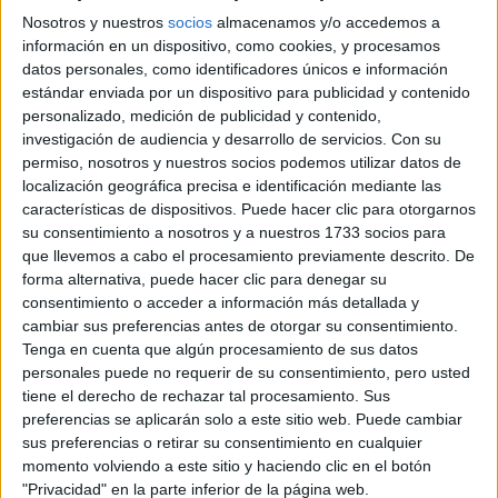
Nosotros y nuestros
socios
almacenamos y/o accedemos a
En búsqueda de un equilibrio
.... Siempre traté de
información en un dispositivo, como cookies, y procesamos
datos personales, como identificadores únicos e información
entre el trabajo y mi
buscar ese ambicionado equilibrio
estándar enviada por un dispositivo para publicidad y contenido
vida familiar
. Nunca dejé de pelear por ese objetivo, que
personalizado, medición de publicidad y contenido,
no es sencillo. En mi caso, mi familia siempre fue la
investigación de audiencia y desarrollo de servicios.
Con su
permiso, nosotros y nuestros socios podemos utilizar datos de
prioridad pero fui reinventandome para poder lograr el
localización geográfica precisa e identificación mediante las
éxito en mi trabajo sin dejar de atender el ámbito
características de dispositivos. Puede hacer clic para otorgarnos
personal.
su consentimiento a nosotros y a nuestros 1733 socios para
que llevemos a cabo el procesamiento previamente descrito. De
forma alternativa, puede hacer clic para denegar su
TAMBIÉN TE PUEDE INTERESAR
consentimiento o acceder a información más detallada y
DIOR: TODO LO QUE
cambiar sus preferencias antes de otorgar su consentimiento.
TENÉS QUE SABER
Tenga en cuenta que algún procesamiento de sus datos
SOBRE SU NUEVA
personales puede no requerir de su consentimiento, pero usted
APUESTA
tiene el derecho de rechazar tal procesamiento. Sus
FASHIONISTA
preferencias se aplicarán solo a este sitio web. Puede cambiar
sus preferencias o retirar su consentimiento en cualquier
TAPADOS: CÓMO
momento volviendo a este sitio y haciendo clic en el botón
ELEGIR LA PRENDA
"Privacidad" en la parte inferior de la página web.
FUNDAMENTAL DE