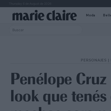
Thursday 6 de August de 2026
Moda
Bell
PERSONAJES |
Penélope Cruz
look que tenés