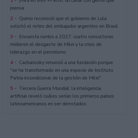
1 -
¡Mirá en vivo +Perfil!: un canal con gente que
piensa
2 -
Quirno reconoció que el gobierno de Lula
solicitó el retiro del embajador argentino en Brasil
3 -
Encuesta rumbo a 2027: cuatro consultoras
midieron el desgaste de Milei y la crisis de
liderazgo en el peronismo
4 -
Cachanosky renunció a una fundación porque
"se ha transformado en una especie de Instituto
Patria incondicional de la gestión de Milei"
5 -
Tercera Guerra Mundial: la inteligencia
artificial reveló cuáles serían los primeros países
latinoamericanos en ser derrotados